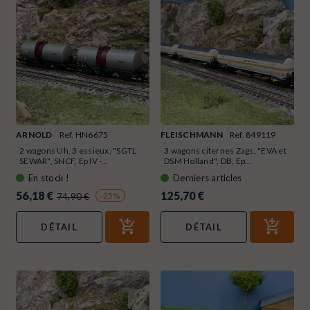
ARNOLD
Ref. HN6675
FLEISCHMANN
Ref. 849119
2 wagons Uh, 3 essieux, "SGTL
3 wagons citernes Zags, "EVA et
SEWAR", SNCF, Ep IV -...
DSM Holland", DB, Ep...
En stock !
Derniers articles
56,18 €
125,70 €
-25%
74,90 €
DÉTAIL
DÉTAIL