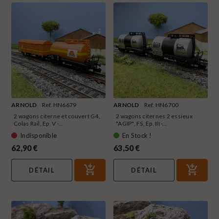
ARNOLD
Ref. HN6679
ARNOLD
Ref. HN6700
2 wagons citerne et couvert G4,
2 wagons citernes 2 essieux
Colas Rail, Ep. V -...
"AGIP", FS, Ep. III -...
Indisponible
En Stock !
62,90 €
63,50 €
DÉTAIL
DÉTAIL