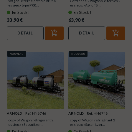
Wagon-citerne pétrole brut 4
Coffret de 2 wagons-citernes 2
essieux type PRR...
essieux «Api», FS,...
En Stock !
En Stock !
33,90 €
63,90 €
DÉTAIL
DÉTAIL
NOUVEAU
NOUVEAU
ARNOLD
Ref. HN6746
ARNOLD
Ref. HN6748
copy of Wagon réfrigérant 2
copy of Wagon réfrigérant 2
essieux «Sassnitzer...
essieux «Sassnitzer...
En Stock !
En Stock !