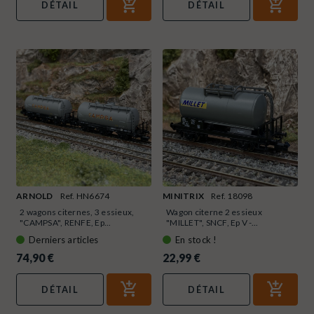
DÉTAIL
DÉTAIL
ARNOLD
Ref. HN6674
MINITRIX
Ref. 18098
2 wagons citernes, 3 essieux,
Wagon citerne 2 essieux
"CAMPSA", RENFE, Ep...
"MILLET", SNCF, Ep V -...
Derniers articles
En stock !
74,90 €
22,99 €
DÉTAIL
DÉTAIL