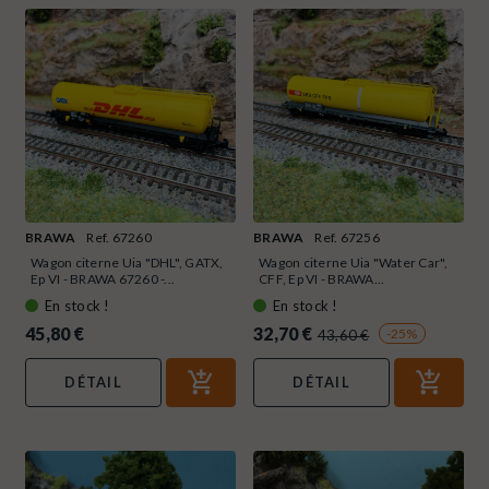
BRAWA
Ref. 67260
BRAWA
Ref. 67256
Wagon citerne Uia "DHL", GATX,
Wagon citerne Uia "Water Car",
Ep VI - BRAWA 67260 -...
CFF, Ep VI - BRAWA...
En stock !
En stock !
45,80 €
32,70 €
-25%
43,60 €
DÉTAIL
DÉTAIL