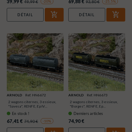
39,99 €
69,88 €
-20%
-25,5%
49,99 €
93,80 €
DÉTAIL
DÉTAIL
ARNOLD
Ref. HN6672
ARNOLD
Ref. HN6673
2 wagons citernes, 3 essieux,
2 wagons citernes, 3 essieux,
"Savesa", RENFE, Ep IV...
"Borges", RENFE, Ep...
En stock !
Derniers articles
67,41 €
74,90 €
-10%
74,90 €