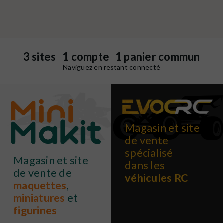
3 sites 1 compte 1 panier commun
Naviguez en restant connecté
Magasin et site
de vente
spécialisé
Magasin et site
dans les
de vente de
véhicules RC
maquettes
,
miniatures
et
figurines