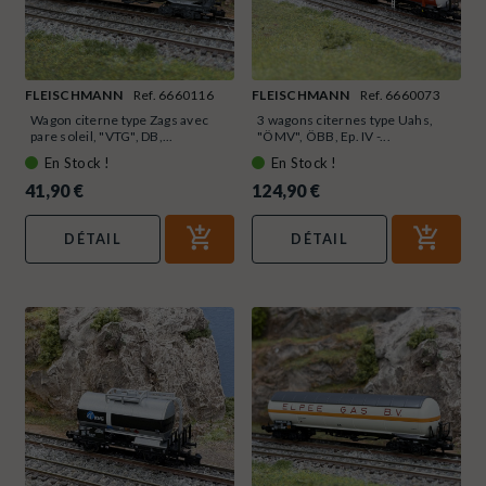
FLEISCHMANN
Ref. 6660116
FLEISCHMANN
Ref. 6660073
Wagon citerne type Zags avec
3 wagons citernes type Uahs,
pare soleil, "VTG", DB,...
"ÖMV", ÖBB, Ep. IV -...
En Stock !
En Stock !
41,90 €
124,90 €
DÉTAIL
DÉTAIL