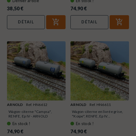
Dernier article
En stock !
38,50 €
74,90 €
DÉTAIL
DÉTAIL
ARNOLD
Ref. HN6612
ARNOLD
Ref. HN6611
Wagon-citerne "Campsa",
Wagon-citerne en livrée grise,
RENFE, Ep IV - ARNOLD
"Koipe", RENFE, Ep IV...
HN6612...
En stock !
En stock !
74,90 €
74,90 €