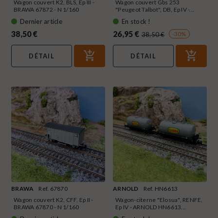
Wagon couvert K2, BLS, Ep III -
Wagon couvert Gbs 253
BRAWA 67872 - N 1/160
"Peugeot Talbot", DB, Ep IV -...
Dernier article
En stock !
38,50 €
26,95 €
-30%
38,50 €
DÉTAIL
DÉTAIL
BRAWA
Ref. 67870
ARNOLD
Ref. HN6613
Wagon couvert K2, CFF, Ep II -
Wagon-citerne "Elosua", RENFE,
BRAWA 67870 - N 1/160
Ep IV - ARNOLD HN6613...