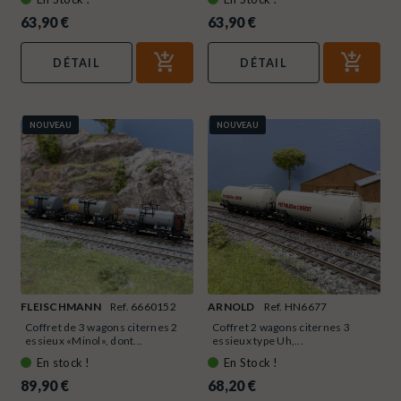
63,90 €
63,90 €
DÉTAIL
DÉTAIL
NOUVEAU
NOUVEAU
FLEISCHMANN
Ref. 6660152
ARNOLD
Ref. HN6677
Coffret de 3 wagons citernes 2
Coffret 2 wagons citernes 3
essieux «Minol», dont...
essieux type Uh,...
En stock !
En Stock !
89,90 €
68,20 €