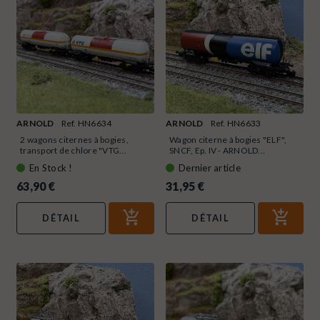
ARNOLD
Ref. HN6634
ARNOLD
Ref. HN6633
2 wagons citernes à bogies,
Wagon citerne à bogies "ELF",
transport de chlore "VTG...
SNCF, Ep. IV - ARNOLD...
En Stock !
Dernier article
63,90 €
31,95 €
DÉTAIL
DÉTAIL