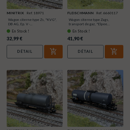
MINITRIX
Ref. 18971
FLEISCHMANN
Ref. 6660117
Wagon citerne type Zs, "KVG",
Wagon citerne type Zags,
DB AG, Ep. V -...
transport de gaz, "Elpee...
En Stock !
En Stock !
32,99 €
41,90 €
DÉTAIL
DÉTAIL