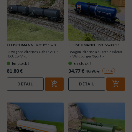
FLEISCHMANN
Ref. 825820
FLEISCHMANN
Ref. 6660021
2 wagons citernes Uahs "VTG",
Wagon-citerne à quatre essieux
DB, Ep IV -...
« Waldburger/Spurt »...
En stock !
En stock !
81,80 €
34,77 €
-15%
40,90 €
DÉTAIL
DÉTAIL