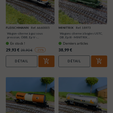
FLEISCHMANN
Ref. 6660005
MINITRIX
Ref. 18973
Wagon-citerne à gaz sous
Wagons citerne à bogies USTC,
pression, ÖBB, Ep V -...
DB, Ep III - MINITRIX...
En stock !
Derniers articles
29,93 €
38,99 €
-25%
39,90 €
DÉTAIL
DÉTAIL