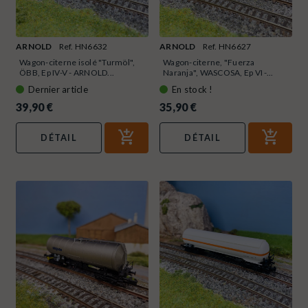
ARNOLD
Ref. HN6632
ARNOLD
Ref. HN6627
Wagon-citerne isolé "Turmöl",
Wagon-citerne, "Fuerza
ÖBB, Ep IV-V - ARNOLD...
Naranja", WASCOSA, Ep VI -...
Dernier article
En stock !
39,90 €
35,90 €
DÉTAIL
DÉTAIL