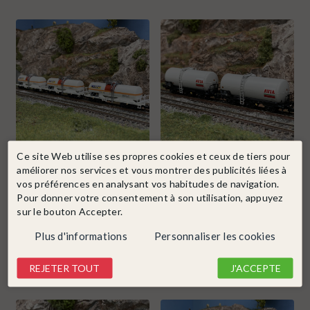
Ce site Web utilise ses propres cookies et ceux de tiers pour
MINITRIX
Ref. 18266
ARNOLD
Ref. HN6676
améliorer nos services et vous montrer des publicités liées à
3 wagons citernes, transport
2 wagons Uh, 3 essieux, "AVIA",
vos préférences en analysant vos habitudes de navigation.
produits chimiques,...
SNCF, Ep IV - ARNOLD...
Pour donner votre consentement à son utilisation, appuyez
En stock !
En stock !
sur le bouton Accepter.
149,00 €
56,18 €
-25%
74,90 €
Plus d'informations
Personnaliser les cookies
DÉTAIL
DÉTAIL
REJETER TOUT
J'ACCEPTE