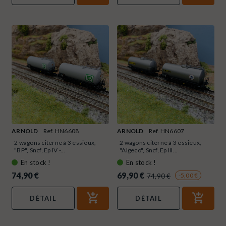
ARNOLD
Ref. HN6608
ARNOLD
Ref. HN6607
2 wagons citerne à 3 essieux,
2 wagons citerne à 3 essieux,
"BP", Sncf, Ep IV -...
"Algeco", Sncf, Ep III...
En stock !
En stock !
74,90 €
69,90 €
-5,00 €
74,90 €
DÉTAIL
DÉTAIL