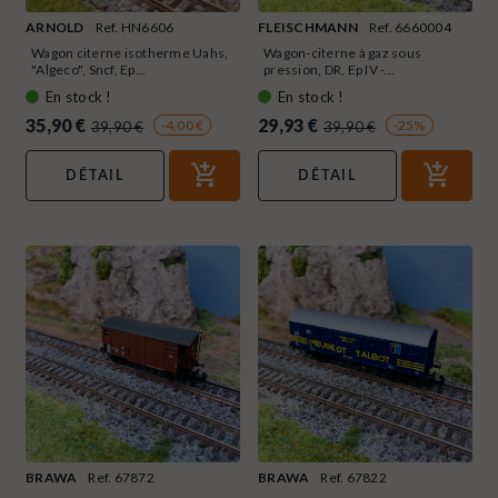
ARNOLD
Ref. HN6606
FLEISCHMANN
Ref. 6660004
Wagon citerne isotherme Uahs,
Wagon-citerne à gaz sous
"Algeco", Sncf, Ep...
pression, DR, Ep IV -...
En stock !
En stock !
35,90 €
29,93 €
-4,00 €
-25%
39,90 €
39,90 €
DÉTAIL
DÉTAIL
BRAWA
Ref. 67872
BRAWA
Ref. 67822