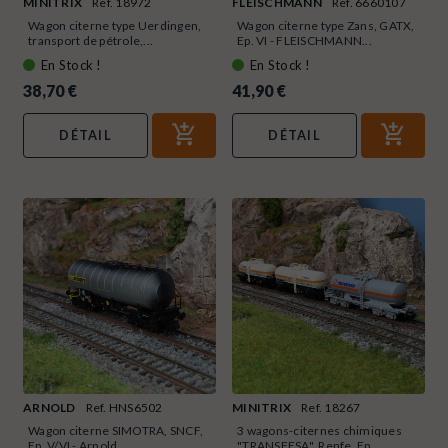
MINITRIX
Ref. 18972
FLEISCHMANN
Ref. 6660107
Wagon citerne type Uerdingen,
Wagon citerne type Zans, GATX,
transport de pétrole,...
Ep. VI - FLEISCHMANN...
En Stock !
En Stock !
38,70 €
41,90 €
DÉTAIL
DÉTAIL
ARNOLD
Ref. HNS6502
MINITRIX
Ref. 18267
Wagon citerne SIMOTRA, SNCF,
3 wagons-citernes chimiques
Ep. V/VI - Arnold...
"TRANSFESA", Renfe, Ep....