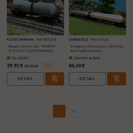
FLEISCHMANN
Ref. 881224
LSMODELS
Ref. 60132
Wagon citerne Zas, "MARFA",
2 wagons citerne pare soleil Uas
CFR, Ep VI - FLEISCHMANN...
Sati Naphtachemie...
En stock !
Dernier article
29,93 €
86,50 €
-25%
39,90 €
DÉTAIL
DÉTAIL
1
2