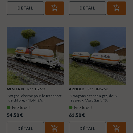
DÉTAIL
DÉTAIL
MINITRIX
Ref. 18979
ARNOLD
Ref. HN6693
Wagon-citerne pour le transport
2 wagons citerne à gaz, deux
de chlore, «NL-MISA...
essieux, "AgipGas", FS,...
En Stock !
En Stock !
54,50 €
61,50 €
DÉTAIL
DÉTAIL