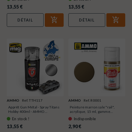
13,55 €
13,55 €
DÉTAIL
DÉTAIL
AMMO
Ref. TTH117
AMMO
Ref. R0001
Apprêt Gun Métal - Spray Titans
Peinture marron sale "rail",
Hobby 400ml - AMMO...
acrylique, 15 ml, gamme...
En stock !
Indisponible
13,55 €
2,90 €