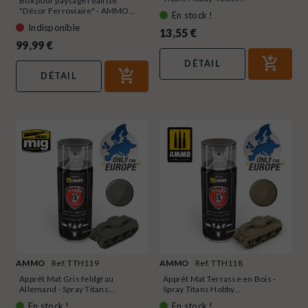
Box pour paysage réaliste
"Décor Ferroviaire" - AMMO...
En stock !
Indisponible
13,55 €
99,99 €
DÉTAIL
DÉTAIL
AMMO
Ref. TTH119
AMMO
Ref. TTH118
Apprêt Mat Gris feldgrau
Apprêt Mat Terrasse en Bois -
Allemand - Spray Titans...
Spray Titans Hobby...
En stock !
En stock !