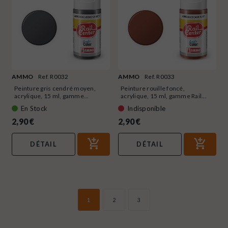
AMMO
Ref. R0032
AMMO
Ref. R0033
Peinture gris cendré moyen,
Peinture rouille foncé,
acrylique, 15 ml, gamme...
acrylique, 15 ml, gamme Rail...
En Stock
Indisponible
2,90 €
2,90 €
DÉTAIL
DÉTAIL
1
2
3