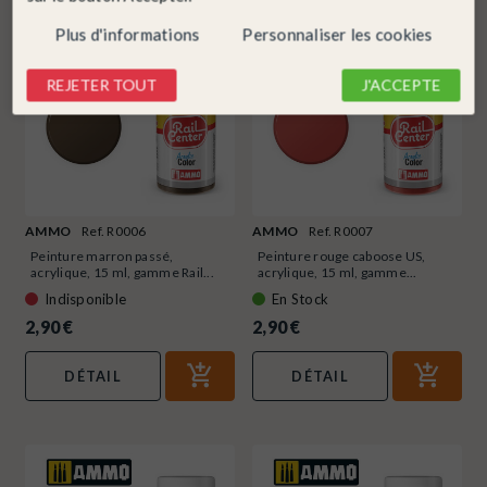
Plus d'informations
Personnaliser les cookies
REJETER TOUT
J'ACCEPTE
AMMO
Ref. R0006
AMMO
Ref. R0007
Peinture marron passé,
Peinture rouge caboose US,
acrylique, 15 ml, gamme Rail...
acrylique, 15 ml, gamme...
Indisponible
En Stock
2,90 €
2,90 €
DÉTAIL
DÉTAIL