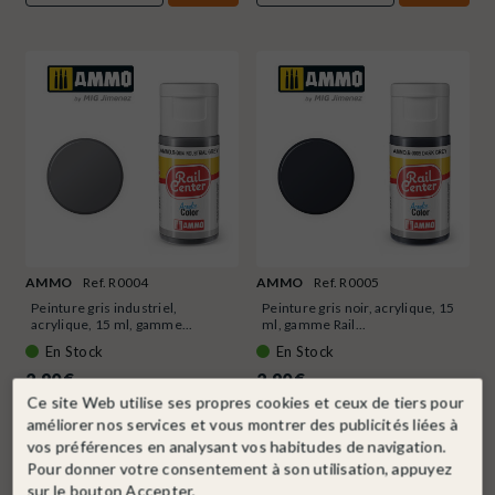
AMMO
Ref. R0004
AMMO
Ref. R0005
Peinture gris industriel,
Peinture gris noir, acrylique, 15
acrylique, 15 ml, gamme...
ml, gamme Rail...
En Stock
En Stock
2,90 €
2,90 €
Ce site Web utilise ses propres cookies et ceux de tiers pour
améliorer nos services et vous montrer des publicités liées à
DÉTAIL
DÉTAIL
vos préférences en analysant vos habitudes de navigation.
Pour donner votre consentement à son utilisation, appuyez
sur le bouton Accepter.