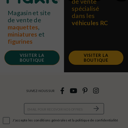
de vente
spécialisé
Magasin et site
dans les
de vente de
véhicules RC
maquettes
,
miniatures
et
figurines
VISITER LA
VISITER LA
BOUTIQUE
BOUTIQUE
SUIVEZ-NOUS SUR

J'accepte les conditions générales et la politique de confidentialité