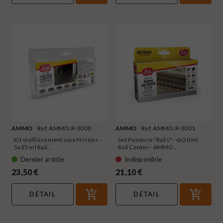
AMMO
Ref. AMMO.R-3000
AMMO
Ref. AMMO.R-3001
Kit vieillissement voie ferrées -
Set Peinture "Rails" - 6x20 ml
5x35 ml Rail...
Rail Center - AMMO...
Dernier article
Indisponible
23,50 €
21,10 €
DÉTAIL
DÉTAIL