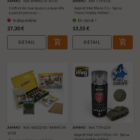
AMMO
Ref. AMMO.R-1070
AMMO
Ref. TTH116
Coffret de marqueurs aquarelle
Apprêt Mat Blanc Os - Spray
à pointe pinceau -...
Titans Hobby 400ml -...
Indisponible
En stock !
27,30 €
13,55 €
DÉTAIL
DÉTAIL
AMMO
Ref. 4601203 / AMMO.R-
AMMO
Ref. TTH120
1203
Apprêt Mat Vert Olive US - Spray
Titans Hobby 400ml...