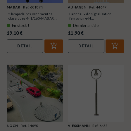
MABAR
Ref. 60187N
AUHAGEN
Ref. 44647
2 lampadaires ornementés
Panneaux de signalisation
classiques-N 1/160-MABAR...
ferroviaire-N...
En stock !
Dernier article
19,10 €
11,90 €
DÉTAIL
DÉTAIL
NOCH
Ref. 14690
VIESSMANN
Ref. 6435