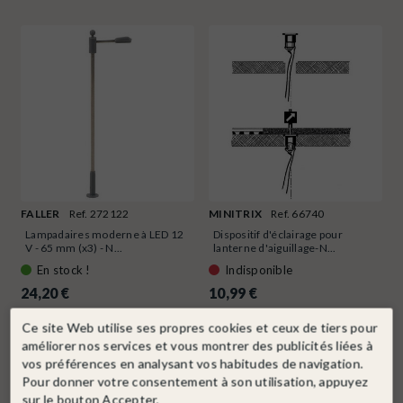
FALLER
Ref. 272122
MINITRIX
Ref. 66740
Lampadaires moderne à LED 12
Dispositif d'éclairage pour
V - 65 mm (x3) - N...
lanterne d'aiguillage-N...
En stock !
Indisponible
24,20 €
10,99 €
Ce site Web utilise ses propres cookies et ceux de tiers pour
DÉTAIL
DÉTAIL
améliorer nos services et vous montrer des publicités liées à
vos préférences en analysant vos habitudes de navigation.
Pour donner votre consentement à son utilisation, appuyez
sur le bouton Accepter.