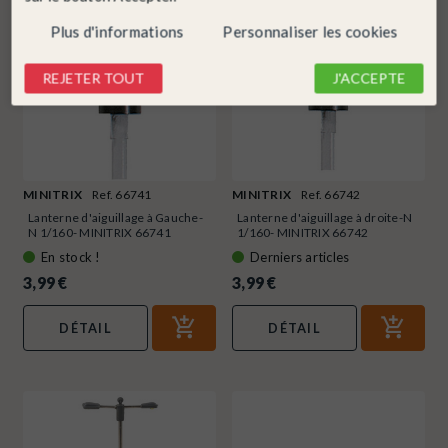
Plus d'informations
Personnaliser les cookies
REJETER TOUT
J'ACCEPTE
MINITRIX
Ref. 66741
MINITRIX
Ref. 66742
Lanterne d'aiguillage à Gauche-
Lanterne d'aiguillage à droite-N
N 1/160- MINITRIX 66741
1/160- MINITRIX 66742
En stock !
Derniers articles
3,99 €
3,99 €
DÉTAIL
DÉTAIL