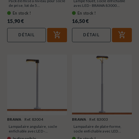
Pack de mise à niveau pour socle
Lampe fouet, socle enfichable
de prise, lot de 5...
avec LED - BRAWA 83000...
En stock !
En stock !
15,90 €
16,50 €
DÉTAIL
DÉTAIL
BRAWA
Ref. 83004
BRAWA
Ref. 83003
Lampadaire angulaire, socle
Lampadaire de plate-forme,
enfichable avec LED -...
socle enfichable avec LED...
Indisponible
En stock !