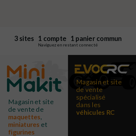
3 sites 1 compte 1 panier commun
Naviguez en restant connecté
Magasin et site
de vente
spécialisé
Magasin et site
dans les
de vente de
véhicules RC
maquettes
,
miniatures
et
figurines