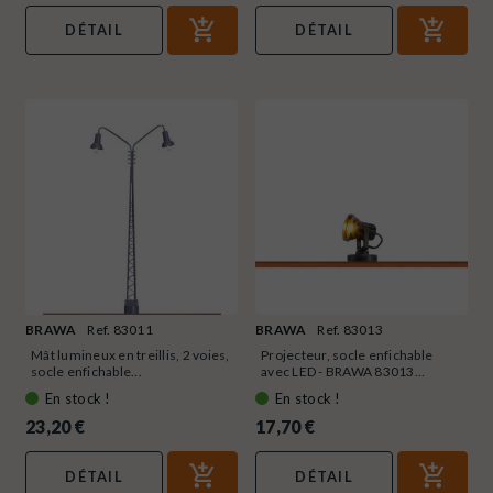
DÉTAIL
DÉTAIL
BRAWA
Ref. 83011
BRAWA
Ref. 83013
Mât lumineux en treillis, 2 voies,
Projecteur, socle enfichable
socle enfichable...
avec LED - BRAWA 83013...
En stock !
En stock !
23,20 €
17,70 €
DÉTAIL
DÉTAIL