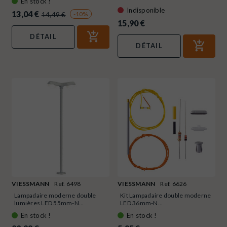
En stock !
Indisponible
13,04 €
-10%
14,49 €
15,90 €
DÉTAIL
DÉTAIL
VIESSMANN
Ref. 6498
VIESSMANN
Ref. 6626
Lampadaire moderne double
Kit Lampadaire double moderne
lumières LED 55mm-N...
LED 36mm-N...
En stock !
En stock !