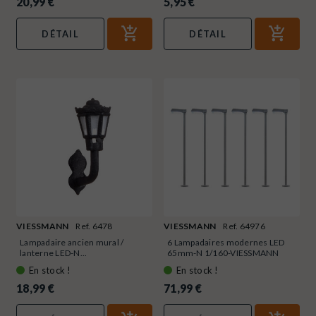
20,99 €
5,95 €
DÉTAIL
DÉTAIL
VIESSMANN
Ref. 6478
VIESSMANN
Ref. 64976
Lampadaire ancien mural /
6 Lampadaires modernes LED
lanterne LED-N...
65mm-N 1/160-VIESSMANN
64976
En stock !
En stock !
18,99 €
71,99 €