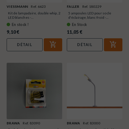
VIESSMANN
Ref. 6623
FALLER
Ref. 180229
Kit de lampadaire, double whip, 2
5 ampoules LED pour socle
LED blanches -...
d'éclairage, blanc froid -...
En stock !
En Stock
9,10 €
11,05 €
DÉTAIL
DÉTAIL
BRAWA
Ref. 83090
BRAWA
Ref. 83000