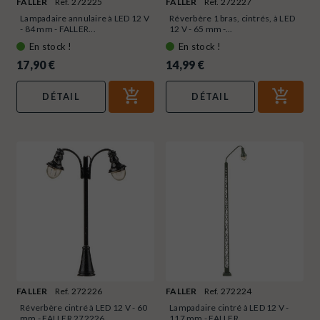
FALLER
Ref. 272225
FALLER
Ref. 272227
Lampadaire annulaire à LED 12 V
Réverbère 1 bras, cintrés, à LED
- 84 mm - FALLER...
12 V - 65 mm -...
En stock !
En stock !
17,90 €
14,99 €
DÉTAIL
DÉTAIL
FALLER
Ref. 272226
FALLER
Ref. 272224
Réverbère cintré à LED 12 V - 60
Lampadaire cintré à LED 12 V -
mm - FALLER 272226...
117 mm - FALLER...