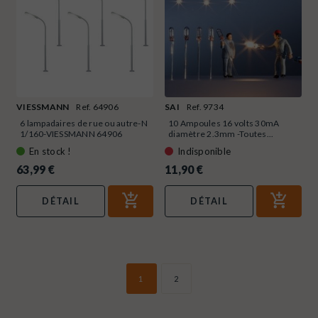
VIESSMANN
Ref. 64906
SAI
Ref. 9734
6 lampadaires de rue ou autre-N
10 Ampoules 16 volts 30mA
1/160-VIESSMANN 64906
diamètre 2.3mm -Toutes...
En stock !
Indisponible
63,99 €
11,90 €
DÉTAIL
DÉTAIL
1
2