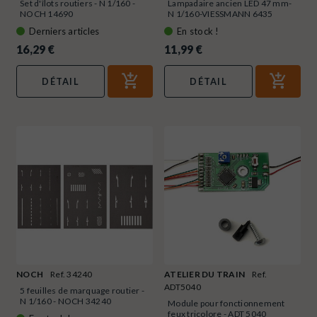
Set d'îlots routiers - N 1/160 -
Lampadaire ancien LED 47 mm-
NOCH 14690
N 1/160-VIESSMANN 6435
Derniers articles
En stock !
16,29 €
11,99 €
DÉTAIL
DÉTAIL
NOCH
Ref. 34240
ATELIER DU TRAIN
Ref.
ADT5040
5 feuilles de marquage routier -
N 1/160 - NOCH 34240
Module pour fonctionnement
feux tricolore - ADT 5040