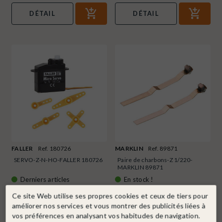
DÉTAIL
DÉTAIL
FALLER
Ref. 180726
MARKLIN
Ref. 89871
SERVO-Z-N-HO-FALLER 180726
Paire de charbons-Z 1/220-
MARKLIN 89871
Derniers articles
En stock !
19,30 €
9,99 €
Ce site Web utilise ses propres cookies et ceux de tiers pour
améliorer nos services et vous montrer des publicités liées à
DÉTAIL
DÉTAIL
vos préférences en analysant vos habitudes de navigation.