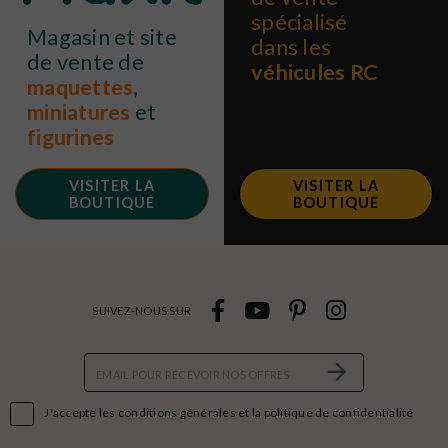
spécialisé
Magasin et site
dans les
de vente de
véhicules RC
maquettes
,
miniatures
et
figurines
VISITER LA
VISITER LA
BOUTIQUE
BOUTIQUE
SUIVEZ-NOUS SUR

J'accepte les conditions générales et la politique de confidentialité