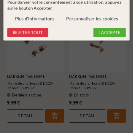
Pour donner votre consentement à son utilisation, appuyez
sur le bouton Accepter.
Plus d'informations
Personnaliser les cookies
REJETER TOUT
J'ACCEPTE
MARKLIN
Ref. 89891
MARKLIN
Ref. 89881
Paire de charbons-Z 1/220-
Paire de charbons-Z 1/220-
MARKLIN 89891
MARKLIN 89881
Derniers articles
En stock !
9,99 €
9,99 €
DÉTAIL
DÉTAIL