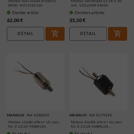
Moteur avec volant d'inertie,
Moteur synchrone 12-16 V, 60
BR80 - ROCO 85110
mA - VOLLMER 44200
Dernier article
Derniers articles
62,00 €
33,50 €
DÉTAIL
DÉTAIL
MARKLIN
Ref. E280528
MARKLIN
Ref. E279138
Moteur simple arbre + vis sans
Moteur double arbre + vis sans
fin -Z 1/220- MARKLIN...
fin -Z 1/220- MARKLIN...
En stock !
En stock !