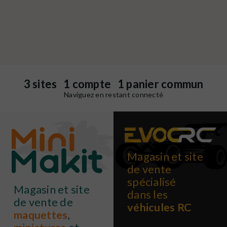
3 sites 1 compte 1 panier commun
Naviguez en restant connecté
Magasin et site
de vente
spécialisé
Magasin et site
dans les
de vente de
véhicules RC
maquettes
,