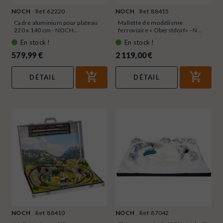
NOCH
Ref. 62220
NOCH
Ref. 88415
Cadre aluminium pour plateau
Mallette de modélisme
220 x 140 cm - NOCH...
ferroviaire « Oberstdorf» - N...
En stock !
En stock !
579,99 €
2 119,00 €
DÉTAIL
DÉTAIL
NOCH
Ref. 88410
NOCH
Ref. 87042