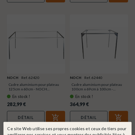
NOCH
Ref. 62420
NOCH
Ref. 62440
Cadre aluminium pour plateau
Cadre aluminium pour plateau
125cm x 60cm - NOCH...
100cm x 69cm à 100cm -...
En stock !
En stock !
282,99 €
364,99 €
DÉTAIL
DÉTAIL
Ce site Web utilise ses propres cookies et ceux de tiers pour
améliorer nos services et vous montrer des publicités liées à