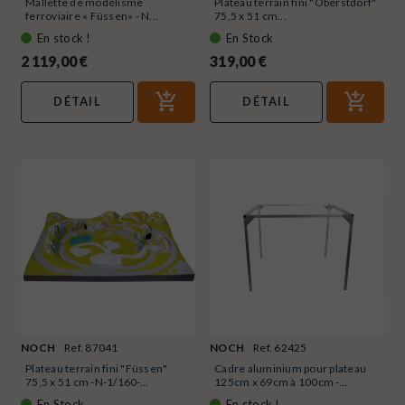
Mallette de modélisme
Plateau terrain fini "Oberstdorf"
ferroviaire « Füssen» - N...
75,5 x 51 cm...
En stock !
En Stock
2 119,00 €
319,00 €
DÉTAIL
DÉTAIL
NOCH
Ref. 87041
NOCH
Ref. 62425
Plateau terrain fini "Füssen"
Cadre aluminium pour plateau
75,5 x 51 cm -N-1/160-...
125cm x 69cm à 100cm -...
En Stock
En stock !