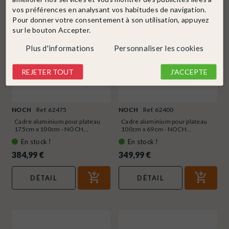
vos préférences en analysant vos habitudes de navigation.
Pour donner votre consentement à son utilisation, appuyez
sur le bouton Accepter.
Plus d'informations
Personnaliser les cookies
REJETER TOUT
J'ACCEPTE
NOCH
Ref. 62475
NOCH
Ref. 62400
Cadre aluminium pour plateau
Cadre aluminium pour plateau
175cm x 100cm - NOCH...
100cm x 69cm - NOCH...
En stock !
En stock !
384,99 €
349,99 €
DÉTAIL
DÉTAIL