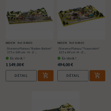
NOCH
Ref. 84830
NOCH
Ref. 84810
Diorama Plateau "Baden-Baden"
Diorama Plateau "Traunstein"
175 x 100 cm - N - Z -...
125 x 69 cm -N - Z-...
En stock !
En stock !
1 149,00 €
494,00 €
DÉTAIL
DÉTAIL