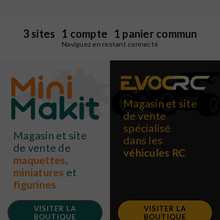
3 sites 1 compte 1 panier commun
Naviguez en restant connecté
Magasin et site
de vente
spécialisé
Magasin et site
dans les
de vente de
véhicules RC
maquettes
,
miniatures
et
figurines
VISITER LA
VISITER LA
BOUTIQUE
BOUTIQUE