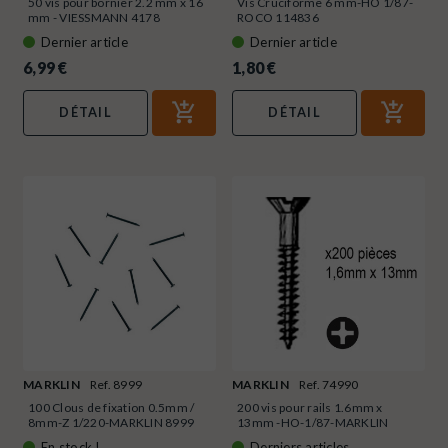
50 vis pour bornier 2.2 mm x 16
Vis Cruciforme 6 mm-HO 1/87-
mm - VIESSMANN 4178
ROCO 114836
Dernier article
Dernier article
6,99 €
1,80 €
DÉTAIL
DÉTAIL
MARKLIN
Ref. 8999
MARKLIN
Ref. 74990
100 Clous de fixation 0.5mm /
200 vis pour rails 1.6mm x
8mm-Z 1/220-MARKLIN 8999
13mm -HO-1/87-MARKLIN
74990
En stock !
Derniers articles