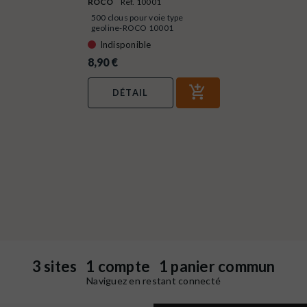
ROCO
Ref. 10001
500 clous pour voie type
geoline-ROCO 10001
Indisponible
8,90 €
DÉTAIL
3 sites 1 compte 1 panier commun
Naviguez en restant connecté