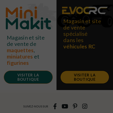
Magasin et site
de vente
spécialisé
Magasin et site
dans les
de vente de
véhicules RC
maquettes
,
miniatures
et
figurines
VISITER LA
VISITER LA
BOUTIQUE
BOUTIQUE
SUIVEZ-NOUS SUR