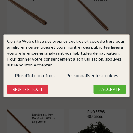
Ce site Web utilise ses propres cookies et ceux de tiers pour
améliorer nos services et vous montrer des publicités liées à
ALBION ALLOYS
Ref. CT3M
ALBION ALLOYS
Ref. CT2M
vos préférences en analysant vos habitudes de navigation.
Tube cuivre 3mmx0.45mm
Tube cuivre 2mmx0.45mm
Pour donner votre consentement à son utilisation, appuyez
longueur 305mm-ALBION
longueur 305mm-ALBION
sur le bouton Accepter.
ALLOYS...
ALLOYS...
En stock !
Indisponible
Plus d'informations
Personnaliser les cookies
4,40 €
4,40 €
REJETER TOUT
J'ACCEPTE
DÉTAIL
DÉTAIL