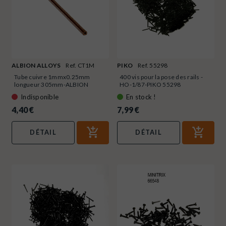
ALBION ALLOYS
Ref. CT1M
PIKO
Ref. 55298
Tube cuivre 1mmx0.25mm
400 vis pour la pose des rails -
longueur 305mm-ALBION
HO-1/87-PIKO 55298
ALLOYS...
Indisponible
En stock !
4,40 €
7,99 €
DÉTAIL
DÉTAIL