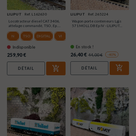
LILIPUT
Ref. L162630
LILIPUT
Ref. 265224
Locotracteur diesel CAT 3406,
Wagon porte conteneurs Lgjs
attelage commandé, TSO, Ep....
571 MOLL DB Ep IV - LILIPUT...
N
TSO
DIGITAL
VI
En stock !
Indisponible
26,40 €
259,90 €
-40%
44,00 €
DÉTAIL
DÉTAIL