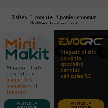
3 sites 1 compte 1 panier commun
Naviguez en restant connecté
Magasin et site
de vente
spécialisé
Magasin et site
dans les
de vente de
véhicules RC
maquettes
,
miniatures
et
figurines
VISITER LA
VISITER LA
BOUTIQUE
BOUTIQUE