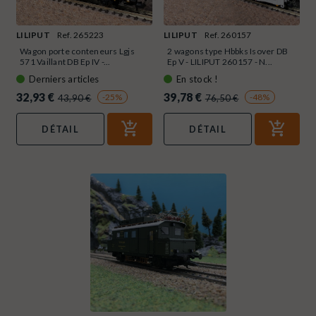
LILIPUT
Ref. 265223
LILIPUT
Ref. 260157
Wagon porte conteneurs Lgjs
2 wagons type Hbbks Isover DB
571 Vaillant DB Ep IV -...
Ep V - LILIPUT 260157 - N...
Derniers articles
En stock !
32,93 €
39,78 €
-25%
-48%
43,90 €
76,50 €
DÉTAIL
DÉTAIL