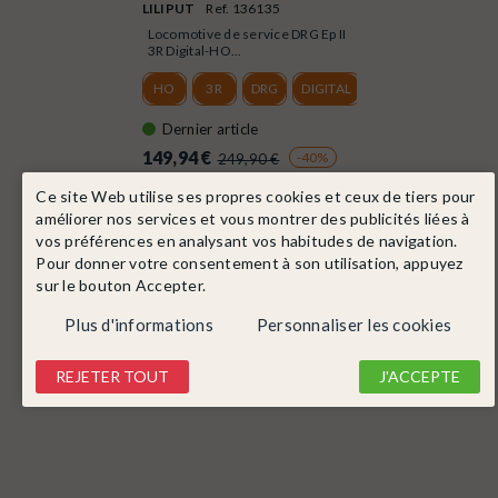
LILIPUT
Ref. 136135
Locomotive de service DRG Ep II
3R Digital-HO...
HO
3R
DRG
DIGITAL
Dernier article
149,94 €
-40%
249,90 €
Ce site Web utilise ses propres cookies et ceux de tiers pour
DÉTAIL
améliorer nos services et vous montrer des publicités liées à
vos préférences en analysant vos habitudes de navigation.
Pour donner votre consentement à son utilisation, appuyez
sur le bouton Accepter.
Plus d'informations
Personnaliser les cookies
REJETER TOUT
J'ACCEPTE