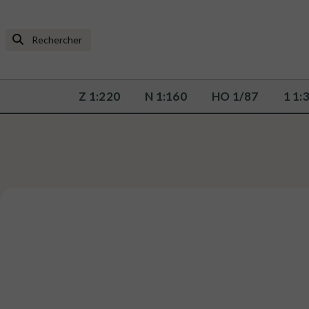
Z 1:220
N 1:160
HO 1/87
1 1: