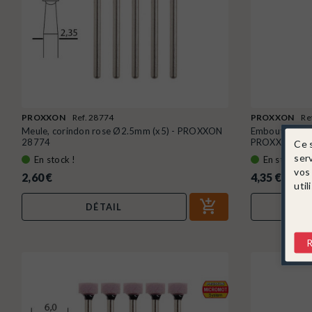
PROXXON
Ref. 28774
PROXXON
Re
Meule, corindon rose Ø2.5mm (x5) - PROXXON
Embout de me
28774
PROXXON 28
Ce 
ser
En stock !
En stock !
vos
2,60 €
4,35 €
util
DÉTAIL