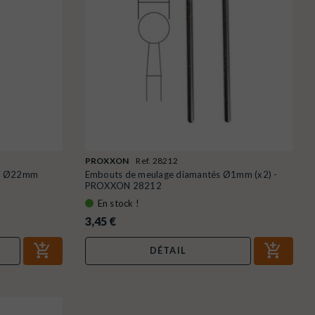
PROXXON
Ref. 28212
ium Ø22mm
Embouts de meulage diamantés Ø1mm (x2) -
PROXXON 28212
En stock !
3,45 €
DÉTAIL