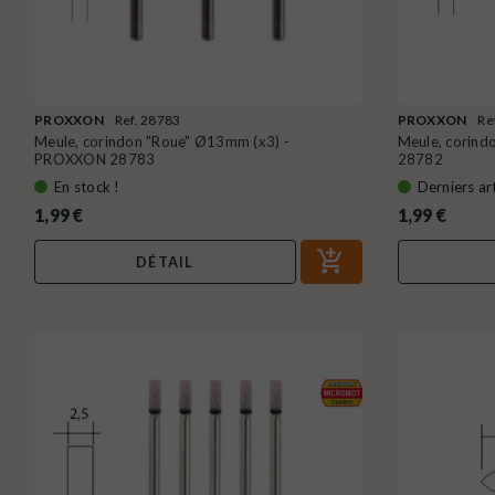
PROXXON
Ref. 28783
PROXXON
Re
Meule, corindon "Roue" Ø13mm (x3) -
Meule, corin
PROXXON 28783
28782
En stock !
Derniers art
1,99 €
1,99 €
DÉTAIL