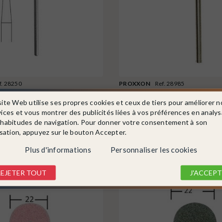
f. 28250
PROXXON
Ref. 28985
ulage diamanté Ø5mm -
Meule à lamelles en corindon Ø30
250
PROXXON...
site Web utilise ses propres cookies et ceux de tiers pour améliorer n
vices et vous montrer des publicités liées à vos préférences en analy
En stock !
 habitudes de navigation. Pour donner votre consentement à son
2,15 €
isation, appuyez sur le bouton Accepter.
DÉTAIL
DÉTAIL
Plus d'informations
Personnaliser les cookies
REJETER TOUT
J'ACCEPT