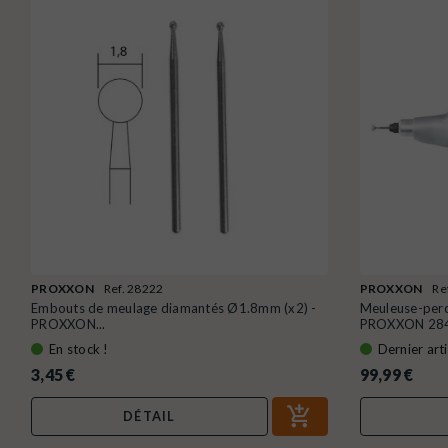
PROXXON
Ref. 28222
PROXXON
Re
Embouts de meulage diamantés Ø1.8mm (x2) -
Meuleuse-perce
PROXXON...
PROXXON 28
En stock !
Dernier arti
3,45 €
99,99 €
DÉTAIL