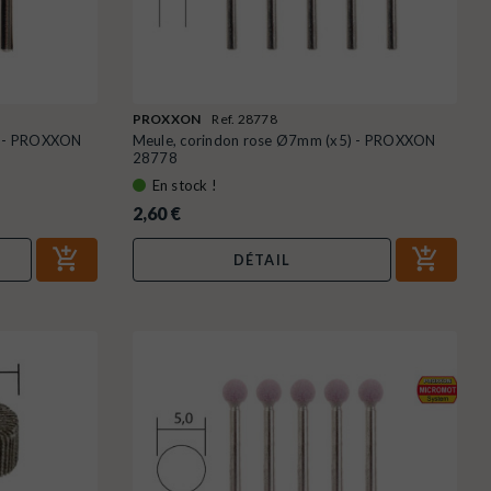
PROXXON
Ref. 28778
3) - PROXXON
Meule, corindon rose Ø7mm (x5) - PROXXON
28778
En stock !
2,60 €
DÉTAIL