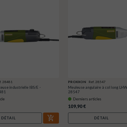
f. 28481
PROXXON
Ref. 28547
use industrielle IBS/E -
Meuleuse angulaire à col long L
481
28547
cle
Derniers articles
109,90 €
DÉTAIL
DÉTAIL