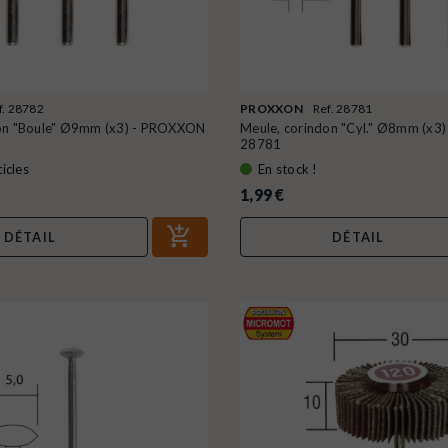
f. 28782
PROXXON
Ref. 28781
don "Boule" Ø9mm (x3) - PROXXON
Meule, corindon "Cyl." Ø8mm (x
28781
icles
En stock !
1,99 €
DÉTAIL
DÉTAIL