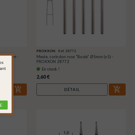
PROXXON
Ref. 28772
 x 10 mm -
Meule, corindon rose "Boule" Ø5mm (x5) -
PROXXON 28772
os
sant
En stock !
2,60 €
DÉTAIL
E