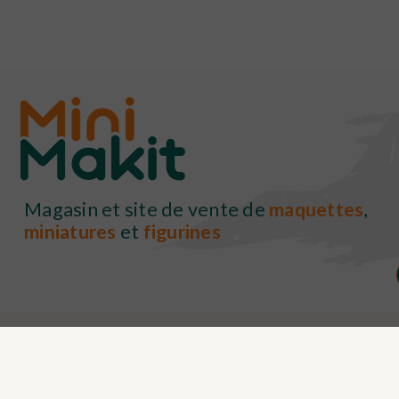
Magasin et site de vente de
maquettes
,
miniatures
et
figurines

J'accepte les conditions générales et la politique de c