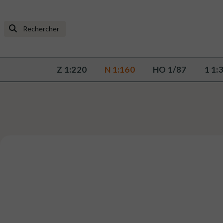
Z 1:220
N 1:160
HO 1/87
1 1: