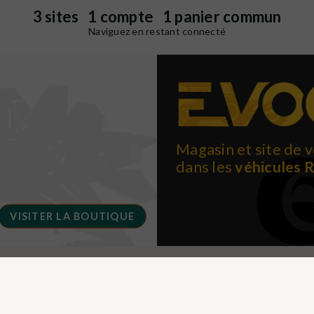
3 sites 1 compte 1 panier commun
Naviguez en restant connecté
Magasin et site de v
dans les
véhicules 
VISITER LA BOUTIQUE
SU
onfidentialité