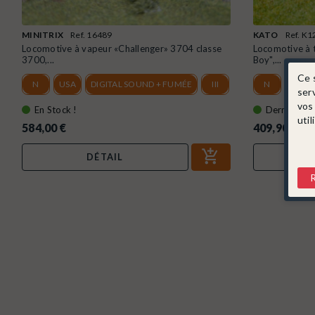
MINITRIX
Ref. 16489
KATO
Ref. K
Locomotive à vapeur «Challenger» 3704 classe
Locomotive à t
3700,...
Boy",...
Ce 
N
USA
DIGITAL SOUND + FUMÉE
III
N
ANAL
ser
vos
En Stock !
Dernier arti
util
584,00 €
409,90 €
DÉTAIL