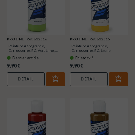
PRO LINE
Ref. 632516
PRO LINE
Ref. 632515
Peinture Aérographe,
Peinture Aérographe,
Carrosseries RC, Vert Lime,...
Carrosseries RC, Jaune
Piquant,...
Dernier article
En stock !
9,90 €
9,90 €
DÉTAIL
DÉTAIL