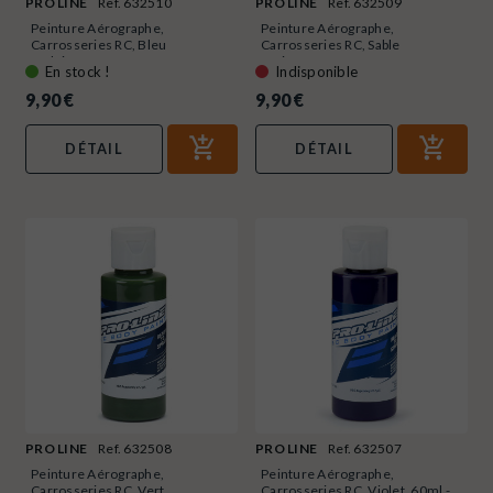
PRO LINE
Ref. 632510
PRO LINE
Ref. 632509
Peinture Aérographe,
Peinture Aérographe,
Carrosseries RC, Bleu
Carrosseries RC, Sable
Ardoise,...
Mojave,...
En stock !
Indisponible
9,90 €
9,90 €
DÉTAIL
DÉTAIL
PRO LINE
Ref. 632508
PRO LINE
Ref. 632507
Peinture Aérographe,
Peinture Aérographe,
Carrosseries RC, Vert...
Carrosseries RC, Violet, 60ml -...