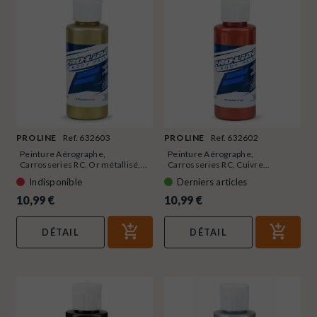
PRO LINE
Ref. 632603
PRO LINE
Ref. 632602
Peinture Aérographe,
Peinture Aérographe,
Carrosseries RC, Or métallisé,...
Carrosseries RC, Cuivre...
Indisponible
Derniers articles
10,99 €
10,99 €
DÉTAIL
DÉTAIL