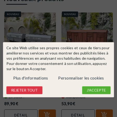
NOUVEAU
NOUVEAU
Ce site Web utilise ses propres cookies et ceux de tiers pour
améliorer nos services et vous montrer des publicités liées à
vos préférences en analysant vos habitudes de navigation.
Pour donner votre consentement à son utilisation, appuyez
sur le bouton Accepter.
REE
Ref. WB-964
LSMODELS
Ref. 31302
Coffret de 2 wagons coke MH45,
Wagon couvert OCEM Gms,
Plus d'informations
Personnaliser les cookies
«Montenay» et «Gare des...
«Permaplex», SNCF, Ep. IVa,...
HO
2R
SNCF
III
HO
2R
SNCF
IV
REJETER TOUT
J'ACCEPTE
En Stock !
Indisponible
89,90 €
53,90 €
DÉTAIL
DÉTAIL