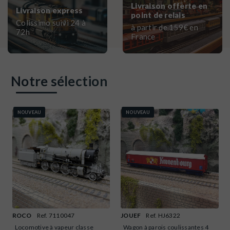
Livraison offerte en
Livraison express
point de relais
Colissimo suivi 24 à
à partir de 159€ en
72h
France
Notre sélection
NOUVEAU
NOUVEAU
ROCO
Ref. 7110047
JOUEF
Ref. HJ6322
Locomotive à vapeur classe
Wagon à parois coulissantes 4