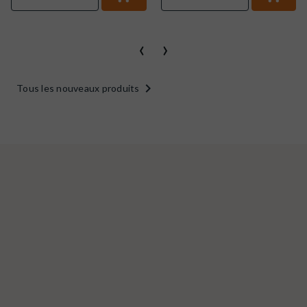
‹
›

Tous les nouveaux produits