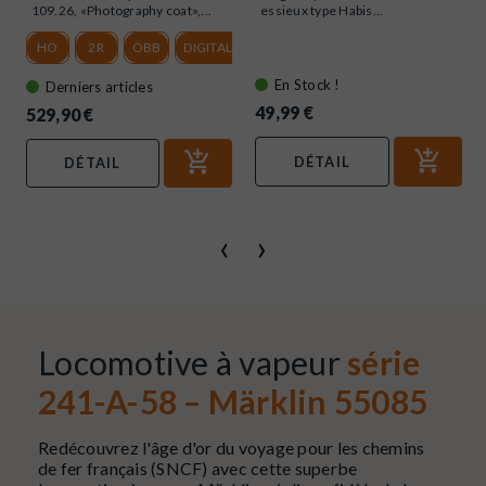
109.26, «Photography coat»,...
essieux type Habis...
HO
2R
ÖBB
DIGITAL SOUND
En Stock !
Derniers articles
49,99 €
529,90 €
DÉTAIL
DÉTAIL
‹
›
Locomotive à vapeur
série
241-A-58 – Märklin 55085
Redécouvrez l'âge d'or du voyage pour les chemins
de fer français (SNCF) avec cette superbe