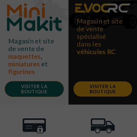
Magasin et site
de vente
spécialisé
Magasin et site
dans les
de vente de
véhicules RC
maquettes
,
miniatures
et
figurines
VISITER LA
VISITER LA
BOUTIQUE
BOUTIQUE