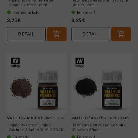
Pigments à effet, Terre de
Pigments à effet, Marron Oxyde
Sienne Calcinée, 35ml -...
de Fer, 35ml -...
Dernier article
En stock !
3,25 €
3,25 €
DÉTAIL
DÉTAIL
VALLEJO / AUGUST
Ref. 73110
VALLEJO / AUGUST
Ref. 73116
Pigments à effet, Ombre
Pigments à effet, Fumée Noire
Calcinée, 35ml - VALLEJO 73110
Charbon, 35ml -...
En stock !
En stock !