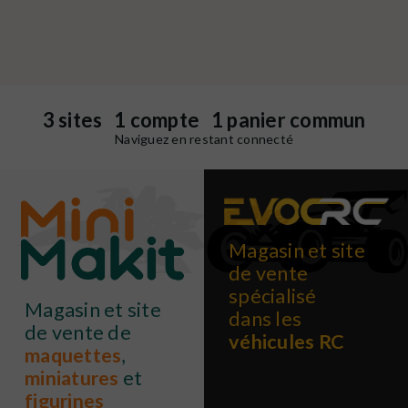
3 sites 1 compte 1 panier commun
Naviguez en restant connecté
Magasin et site
de vente
spécialisé
Magasin et site
dans les
de vente de
véhicules RC
maquettes
,
miniatures
et
figurines