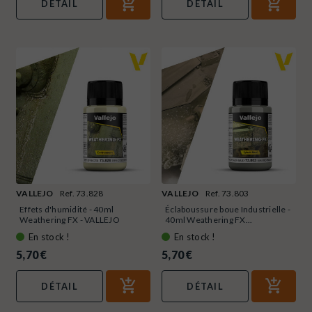
DÉTAIL
DÉTAIL
VALLEJO
Ref. 73.828
VALLEJO
Ref. 73.803
Effets d'humidité - 40ml
Éclaboussure boue Industrielle -
Weathering FX - VALLEJO
40ml Weathering FX...
73.828
En stock !
En stock !
5,70 €
5,70 €
DÉTAIL
DÉTAIL