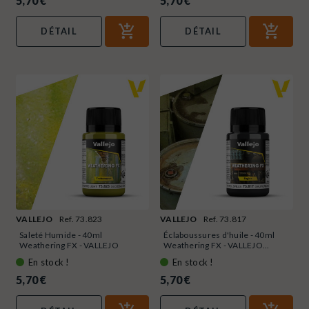
5,70 €
5,70 €
DÉTAIL
DÉTAIL
VALLEJO
Ref. 73.823
VALLEJO
Ref. 73.817
Saleté Humide - 40ml
Éclaboussures d'huile - 40ml
Weathering FX - VALLEJO
Weathering FX - VALLEJO...
73.823
En stock !
En stock !
5,70 €
5,70 €