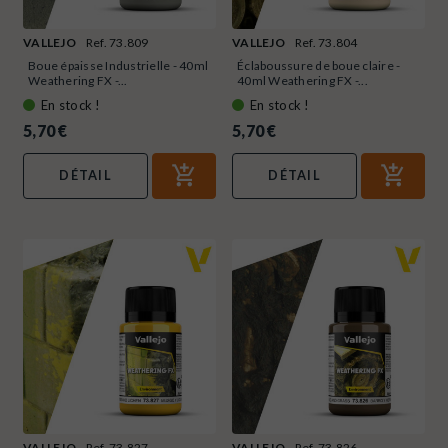
VALLEJO
Ref. 73.809
VALLEJO
Ref. 73.804
Boue épaisse Industrielle - 40ml
Éclaboussure de boue claire -
Weathering FX -...
40ml Weathering FX -...
En stock !
En stock !
5,70 €
5,70 €
DÉTAIL
DÉTAIL
VALLEJO
Ref. 73.827
VALLEJO
Ref. 73.826