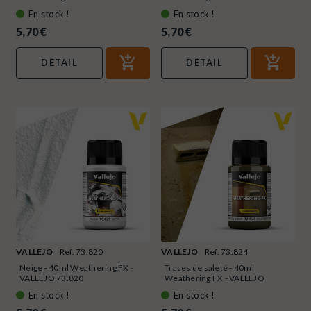
73.819
En stock !
En stock !
5,70 €
5,70 €
DÉTAIL
DÉTAIL
VALLEJO
Ref. 73.820
VALLEJO
Ref. 73.824
Neige - 40ml Weathering FX -
Traces de saleté - 40ml
VALLEJO 73.820
Weathering FX - VALLEJO
73.824
En stock !
En stock !