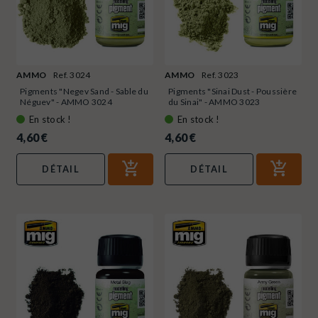
AMMO
Ref. 3024
AMMO
Ref. 3023
Pigments "Negev Sand - Sable du
Pigments "Sinai Dust - Poussière
Néguev" - AMMO 3024
du Sinai" - AMMO 3023
En stock !
En stock !
4,60 €
4,60 €
DÉTAIL
DÉTAIL