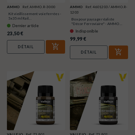
AMMO
Ref. AMMO.R-3000
AMMO
Ref. 4601203 / AMMO.R-
1203
Kit vieillissement voie ferrées -
5x35 ml Rail...
Box pour paysage réaliste
"Décor Ferroviaire" - AMMO...
Dernier article
Indisponible
23,50 €
99,99 €
DÉTAIL
DÉTAIL
VALLEJO
Ref. 73.801
VALLEJO
Ref. 73.802