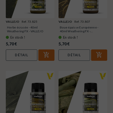
VALLEJO
Ref. 73.825
VALLEJO
Ref. 73.807
Herbe écrasée - 40ml
Boue épaisse Européenne -
Weathering FX - VALLEJO
40ml Weathering FX -...
73.825
En stock !
En stock !
5,70 €
5,70 €
DÉTAIL
DÉTAIL