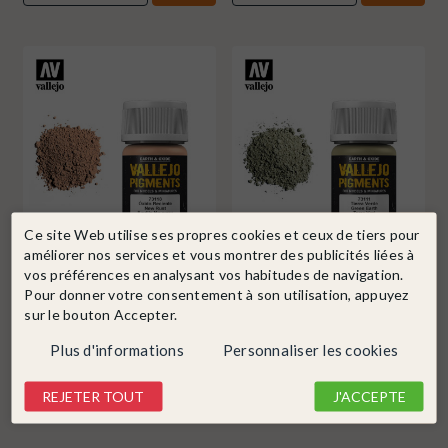
Ce site Web utilise ses propres cookies et ceux de tiers pour
améliorer nos services et vous montrer des publicités liées à
VALLEJO / AUGUST
Ref. 73118
VALLEJO / AUGUST
Ref. 73111
vos préférences en analysant vos habitudes de navigation.
Pigments à effet, Rouille
Pigments à effet, Terre Verte,
Pour donner votre consentement à son utilisation, appuyez
Récente, 35ml - VALLEJO 73118
35ml - VALLEJO 73111
sur le bouton Accepter.
En stock !
En stock !
3,25 €
3,25 €
Plus d'informations
Personnaliser les cookies
DÉTAIL
DÉTAIL
REJETER TOUT
J'ACCEPTE