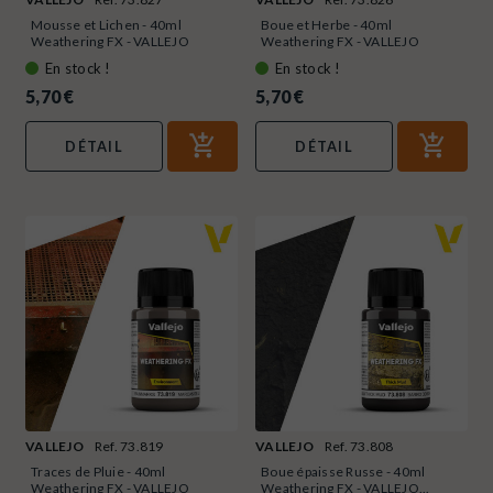
Mousse et Lichen - 40ml
Boue et Herbe - 40ml
Weathering FX - VALLEJO
Weathering FX - VALLEJO
73.827
73.826
En stock !
En stock !
5,70 €
5,70 €
DÉTAIL
DÉTAIL
VALLEJO
Ref. 73.819
VALLEJO
Ref. 73.808
Traces de Pluie - 40ml
Boue épaisse Russe - 40ml
Weathering FX - VALLEJO
Weathering FX - VALLEJO...