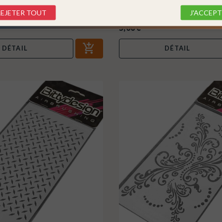
REJETER TOUT
J'ACCEPT
Derniers articles
5,00 €
DÉTAIL
DÉTAIL