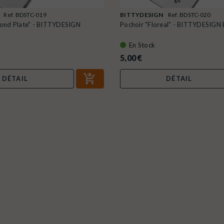
Ref. BDSTC-019
BITTYDESIGN
Ref. BDSTC-020
ond Plate" - BITTYDESIGN
Pochoir "Floreal" - BITTYDESIG
En Stock
5,00 €
DÉTAIL
DÉTAIL