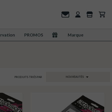
rvation
PROMOS
Marque

NOUVEAUTÉS
PRODUITS TRIÉS PAR