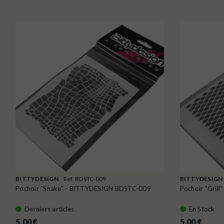
BITTYDESIGN
Ref. BDSTC-009
BITTYDESIGN
Pochoir "Snake" - BITTYDESIGN BDSTC-009
Pochoir "Gril
Derniers articles
En Stock
5,00 €
5,00 €