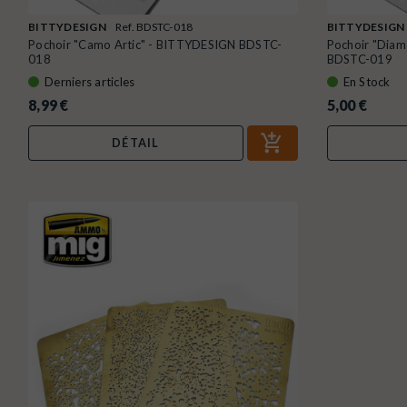
BITTYDESIGN
Ref. BDSTC-018
BITTYDESIGN
Pochoir "Camo Artic" - BITTYDESIGN BDSTC-
Pochoir "Diam
018
BDSTC-019
Derniers articles
En Stock
8,99 €
5,00 €
DÉTAIL