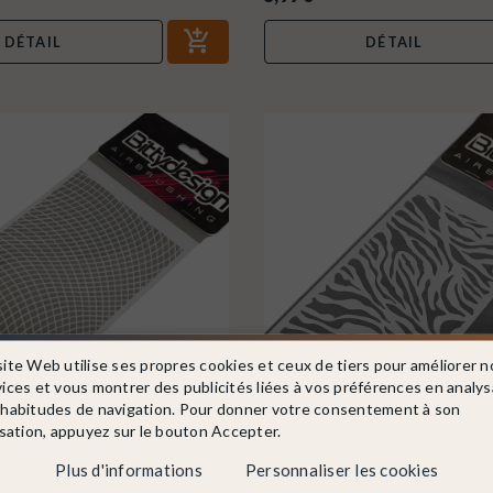
DÉTAIL
DÉTAIL
site Web utilise ses propres cookies et ceux de tiers pour améliorer n
vices et vous montrer des publicités liées à vos préférences en analy
 habitudes de navigation. Pour donner votre consentement à son
isation, appuyez sur le bouton Accepter.
Ref. BDSTC-015
BITTYDESIGN
Ref. BDSTC-016Z
Plus d'informations
Personnaliser les cookies
e Mesh" - BITTYDESIGN BDSTC-
Pochoir "Zebra" - BITTYDESIGN