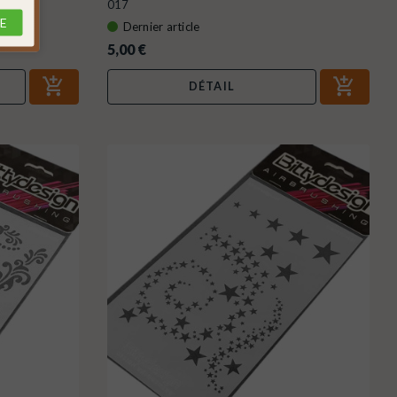
017
E
Dernier article
5,00 €
DÉTAIL