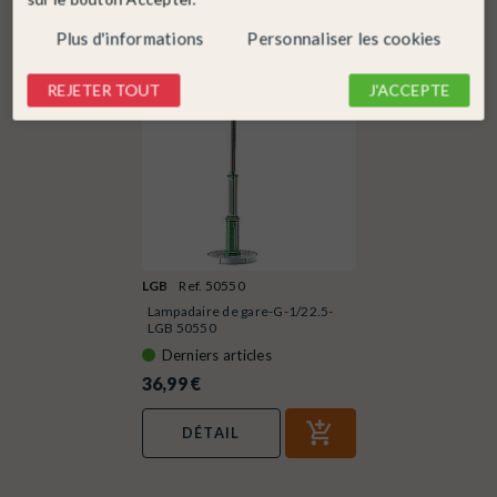
Plus d'informations
Personnaliser les cookies
REJETER TOUT
J'ACCEPTE
LGB
Ref. 50550
Lampadaire de gare-G-1/22.5-
LGB 50550
Derniers articles
36,99 €
DÉTAIL