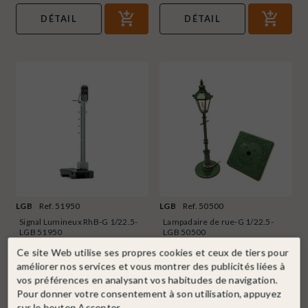
DÉTAIL
DÉTAIL
LGB
Ref. 51950
LGB
Ref. 50500
Signal Lumineux RhB-G 1/22.5-
Lampadaire de rue-G 1/22.5-
LGB 51950
LGB 50500
Dernier article
En stock !
Ce site Web utilise ses propres cookies et ceux de tiers pour
améliorer nos services et vous montrer des publicités liées à
99,99 €
28,99 €
vos préférences en analysant vos habitudes de navigation.
Pour donner votre consentement à son utilisation, appuyez
DÉTAIL
DÉTAIL
sur le bouton Accepter.