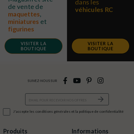
dans les
de vente de
véhicules RC
maquettes
,
miniatures
et
figurines
VISITER LA
VISITER LA
BOUTIQUE
BOUTIQUE
SUIVEZ-NOUS SUR

J'accepte les conditions générales et la politique de confidentialité
Produits
Informations