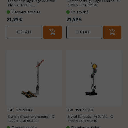
Lanterne d'aiguillage éclairée -
Lanterne d'aiguillage éclairée - G
RhB - G 1/22.5 -...
1/22.5 - LGB 12040
Derniers articles
En stock !
21,99 €
21,99 €
DÉTAIL
DÉTAIL
LGB
Ref. 50300
LGB
Ref. 51910
Signal sémaphore manuel - G
Signal Européen Vr0 / Vr1 - G
1/22.5-LGB 50300
1/22.5-LGB 51910
Dernier article
Derniers articles