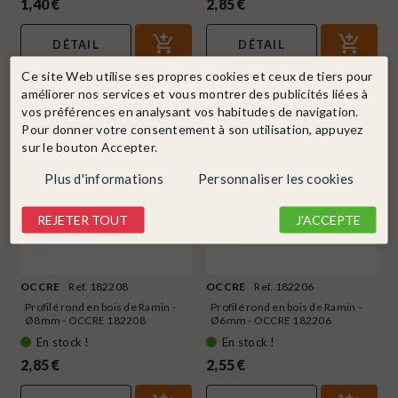
1,40 €
2,85 €
DÉTAIL
DÉTAIL
Ce site Web utilise ses propres cookies et ceux de tiers pour
améliorer nos services et vous montrer des publicités liées à
vos préférences en analysant vos habitudes de navigation.
Pour donner votre consentement à son utilisation, appuyez
sur le bouton Accepter.
Plus d'informations
Personnaliser les cookies
REJETER TOUT
J'ACCEPTE
OCCRE
Ref. 182208
OCCRE
Ref. 182206
Profilé rond en bois de Ramin -
Profilé rond en bois de Ramin -
Ø8mm - OCCRE 182208
Ø6mm - OCCRE 182206
En stock !
En stock !
2,85 €
2,55 €