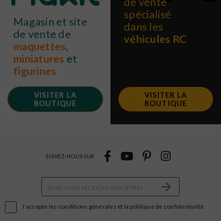
de vente
spécialisé
Magasin et site
dans les
de vente de
véhicules RC
maquettes
,
miniatures
et
figurines
VISITER LA
VISITER LA
BOUTIQUE
BOUTIQUE
SUIVEZ-NOUS SUR

J'accepte les conditions générales et la politique de confidentialité