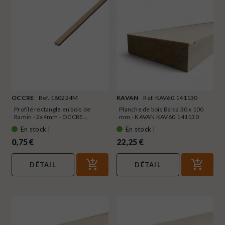
OCCRE
Ref. 180224M
KAVAN
Ref. KAV60.141130
Profilé rectangle en bois de
Planche de bois Balsa 30 x 100
Ramin - 2x4mm - OCCRE...
mm - KAVAN KAV60.141130
En stock !
En stock !
0,75 €
22,25 €
DÉTAIL
DÉTAIL