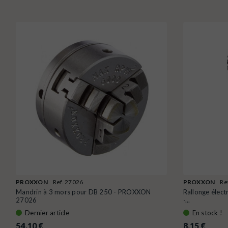
PROXXON
Ref. 27026
PROXXON
Re
Mandrin à 3 mors pour DB 250 - PROXXON
Rallonge élect
27026
-...
Dernier article
En stock !
54,10 €
8,15 €