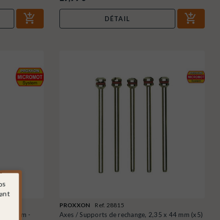
DÉTAIL
os
sant
PROXXON
Ref. 28815
 x 10 mm -
Axes / Supports de rechange, 2,35 x 44 mm (x5)