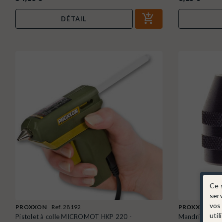
DÉTAIL
Ce 
ser
vos
PROXXON
Ref. 28192
PROXXON
Re
util
Pistolet à colle MICROMOT HKP 220 -
Mandrin à 3 m