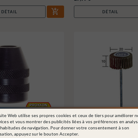
DÉTAIL
DÉTAIL
site Web utilise ses propres cookies et ceux de tiers pour améliorer n
vices et vous montrer des publicités liées à vos préférences en analy
 habitudes de navigation. Pour donner votre consentement à son
f. 28941
PROXXON
Ref. 28984
isation, appuyez sur le bouton Accepter.
ors, en acier - PROXXON 28941
Meule à lamelles en corindon Ø20