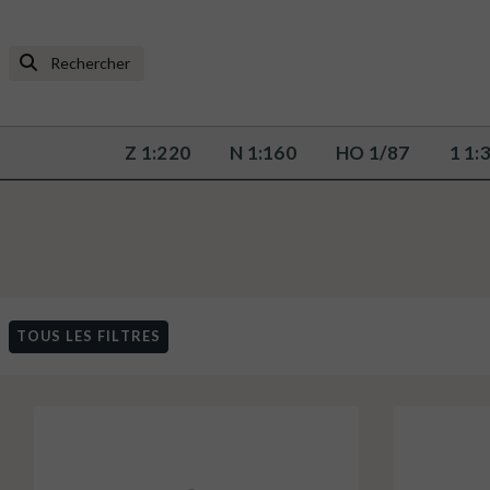
Z 1:220
N 1:160
HO 1/87
1 1:
TOUS LES FILTRES