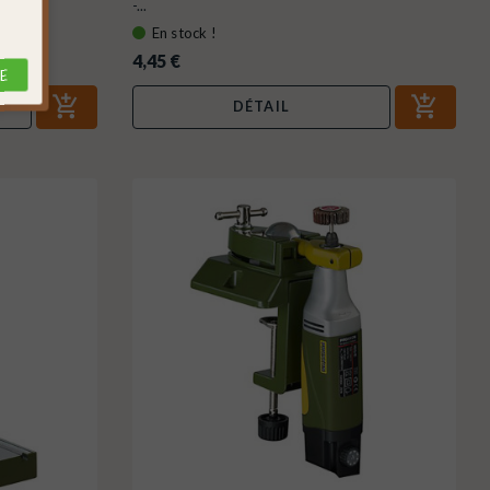
-...
En stock !
4,45 €
E
DÉTAIL