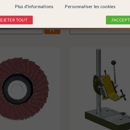
PROXXON...
Plus d'informations
Personnaliser les cookies
icles
En stock !
2,15 €
REJETER TOUT
J'ACCEPT
DÉTAIL
DÉTAIL