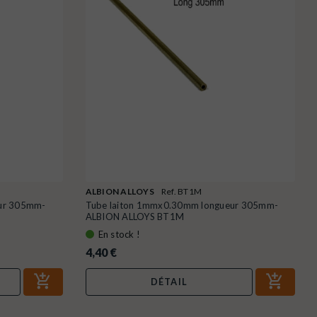
ALBION ALLOYS
Ref. BT1M
ur 305mm-
Tube laiton 1mmx0.30mm longueur 305mm-
ALBION ALLOYS BT1M
En stock !
4,40 €
DÉTAIL