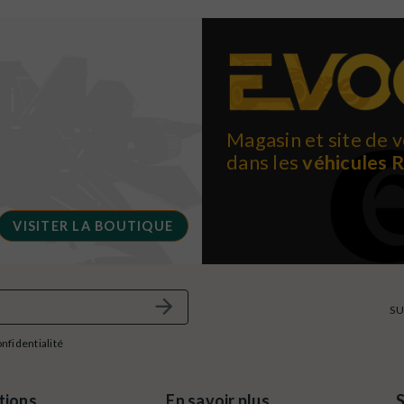
Magasin et site de v
dans les
véhicules 
VISITER LA BOUTIQUE
SU
onfidentialité
tions
En savoir plus
S