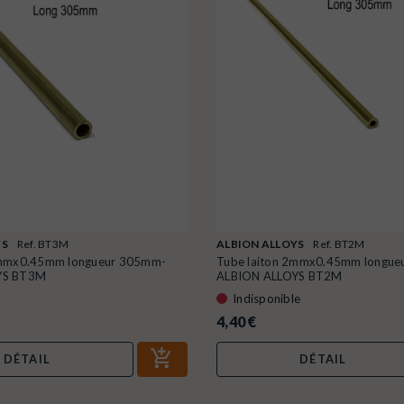
YS
Ref. BT3M
ALBION ALLOYS
Ref. BT2M
3mmx0.45mm longueur 305mm-
Tube laiton 2mmx0.45mm longue
YS BT3M
ALBION ALLOYS BT2M
Indisponible
4,40 €
DÉTAIL
DÉTAIL