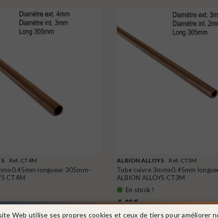
YS
Ref. CT4M
ALBION ALLOYS
Ref. CT3M
4mmx0.45mm longueur 305mm-
Tube cuivre 3mmx0.45mm longu
YS CT4M
ALBION ALLOYS CT3M
En stock !
4,40 €
site Web utilise ses propres cookies et ceux de tiers pour améliorer n