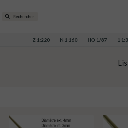
Z 1:220
N 1:160
HO 1/87
1 1:
Lis