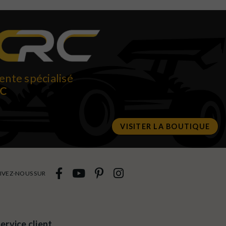
ente spécialisé
RC
VISITER LA BOUTIQUE
IVEZ-NOUS SUR
ervice client