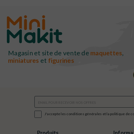
Magasin et site de vente de
maquettes
,
miniatures
et
figurines

J'accepte les conditions générales et la politique de c
Produits
Informa