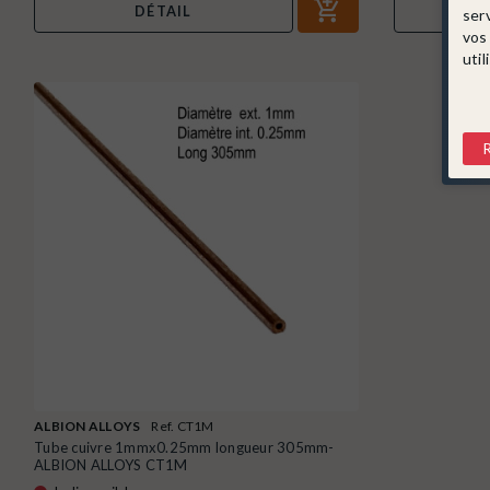
DÉTAIL
ser
vos
util
ALBION ALLOYS
Ref. CT1M
Tube cuivre 1mmx0.25mm longueur 305mm-
ALBION ALLOYS CT1M