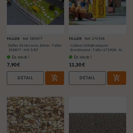
FALLER
Ref. 180877
FALLER
Ref. 272928
Dalles de terrasse, béton - Faller
Cabines téléphoniques
180877 - HO 1/87
Bundespost - Faller 272928 - N...
En stock !
En stock !
7,90 €
11,30 €
DÉTAIL
DÉTAIL