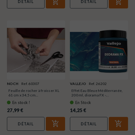
DÉTAIL
DÉTAIL
NOCH
Ref. 60307
VALLEJO
Ref. 26202
Feuille de rocher à froisser XL
Effet Eau Bleue Méditerranée,
61 cm x 34,5 cm...
200 ml, diorama FX -...
En stock !
En Stock
27,99 €
14,25 €
DÉTAIL
DÉTAIL