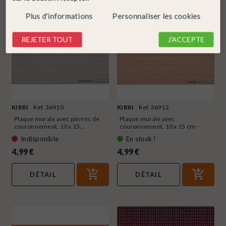
Plus d'informations
Personnaliser les cookies
REJETER TOUT
J'ACCEPTE
KIBRI
Ref. 36910
KIBRI
Ref. 36912
Plaque murale avec pierres de
Plaque murale avec
couronnement, 10 x 15...
couronnement, 10 x 15 cm -
Kibri...
Indisponible
En stock !
4,99 €
4,99 €
DÉTAIL
DÉTAIL