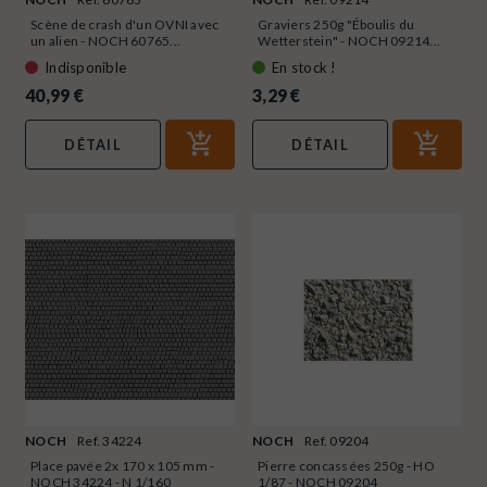
Scène de crash d'un OVNI avec
Graviers 250g "Éboulis du
un alien - NOCH 60765...
Wetterstein" - NOCH 09214...
Indisponible
En stock !
40,99 €
3,29 €
DÉTAIL
DÉTAIL
NOCH
Ref. 34224
NOCH
Ref. 09204
Place pavée 2x 170 x 105 mm -
Pierre concassées 250g - HO
NOCH 34224 - N 1/160
1/87 - NOCH 09204