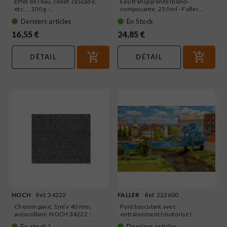
Effet de l'eau, relief, cascade,
Eau transparente mono-
etc..., 100 g -...
composante, 250 ml - Faller...
Derniers articles
En Stock
16,55 €
24,85 €
DÉTAIL
DÉTAIL
NOCH
Ref. 34222
FALLER
Ref. 222600
Chemin pavé, 1ml x 40 mm,
Pont basculant avec
autocollant- NOCH 34222 -...
entraînement (motorisé)-
Faller...
En stock !
Derniers articles