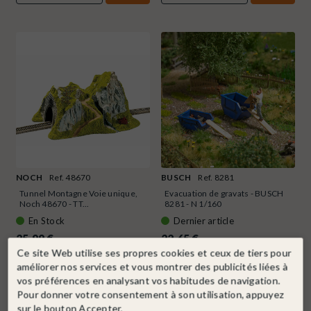
NOCH
Ref. 48670
BUSCH
Ref. 8281
Tunnel Montagne Voie unique,
Evacuation de gravats - BUSCH
Noch 48670 - TT...
8281 - N 1/160
En Stock
Dernier article
25,99 €
22,65 €
Ce site Web utilise ses propres cookies et ceux de tiers pour
améliorer nos services et vous montrer des publicités liées à
DÉTAIL
DÉTAIL
vos préférences en analysant vos habitudes de navigation.
Pour donner votre consentement à son utilisation, appuyez
sur le bouton Accepter.