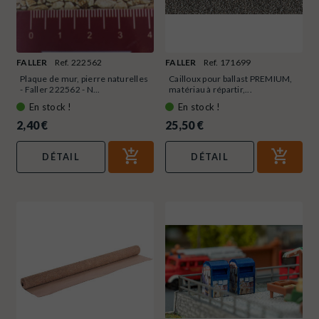
FALLER
Ref. 222562
FALLER
Ref. 171699
Plaque de mur, pierre naturelles
Cailloux pour ballast PREMIUM,
- Faller 222562 - N...
matériau à répartir,...
En stock !
En stock !
2,40 €
25,50 €
DÉTAIL
DÉTAIL