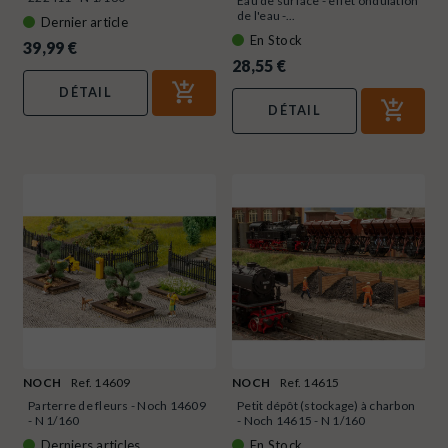
Eau de surface - effet ondulation
de l'eau -...
Dernier article
En Stock
39,99 €
28,55 €
DÉTAIL
DÉTAIL
NOCH
Ref. 14609
NOCH
Ref. 14615
Parterre de fleurs - Noch 14609
Petit dépôt (stockage) à charbon
- N 1/160
- Noch 14615 - N 1/160
Derniers articles
En Stock