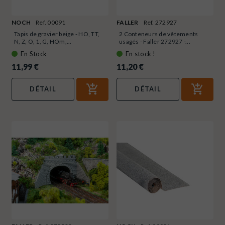
NOCH
Ref. 00091
FALLER
Ref. 272927
Tapis de gravier beige - HO, TT,
2 Conteneurs de vêtements
N, Z, O, 1, G, HOm,...
usagés - Faller 272927 -...
En Stock
En stock !
11,99 €
11,20 €
DÉTAIL
DÉTAIL