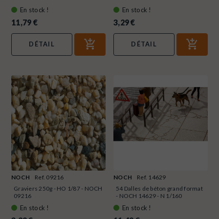
En stock !
En stock !
11,79 €
3,29 €
DÉTAIL
DÉTAIL
NOCH
Ref. 09216
NOCH
Ref. 14629
Graviers 250g - HO 1/87 - NOCH
54 Dalles de béton grand format
09216
- NOCH 14629 - N 1/160
En stock !
En stock !