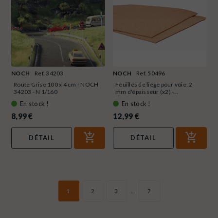
NOCH
Ref. 34203
NOCH
Ref. 50496
Route Grise 100 x 4 cm - NOCH
Feuilles de liège pour voie, 2
34203 - N 1/160
mm d'épaisseur (x2) -...
En stock !
En stock !
8,99 €
12,99 €
DÉTAIL
DÉTAIL
1
2
3
…
7