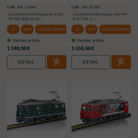
LGB
Ref. 22064
LGB
Ref. 23103
Locomotive électrique Ge 6/6 II,
Locomotive électrique HGe 4/4
N°703, RhB, Ep VI,...
II, N°101, à...
G
RHB
DIGITAL SOUND
VI
G
CFF
DIGITAL SOUND
Dernier article
Dernier article
1 590,00 €
1 550,00 €
DÉTAIL
DÉTAIL