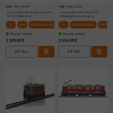
LGB
Ref. 28447
LGB
Ref. 23105
Locomotive électrique Ge 4/4 II,
Locomotive HGe 4/4 II, N°3,
N°611, RhB, Ep VI,...
"Mitarbeiterwerbung", à...
G
RHB
DIGITAL SOUND
VI
G
MGB GOTHARD
DIGITAL
Dernier article
Dernier article
1 190,00 €
1 550,00 €
DÉTAIL
DÉTAIL