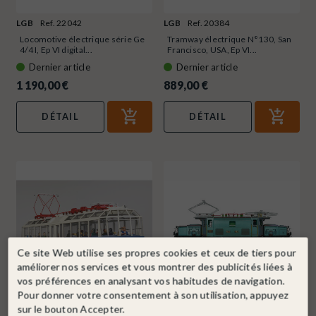
LGB
Ref. 22042
LGB
Ref. 20384
Locomotive électrique série Ge
Tramway électrique N°130, San
4/4 I, Ep VI digital...
Francisco, USA, Ep VI...
Dernier article
Dernier article
1 190,00 €
889,00 €
DÉTAIL
DÉTAIL
Ce site Web utilise ses propres cookies et ceux de tiers pour
améliorer nos services et vous montrer des publicités liées à
vos préférences en analysant vos habitudes de navigation.
Pour donner votre consentement à son utilisation, appuyez
sur le bouton Accepter.
PIKO
Ref. 37331
LGB
Ref. 26601