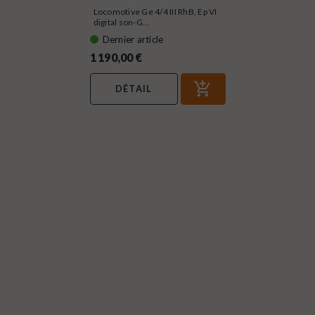
Locomotive Ge 4/4 III RhB, Ep VI
digital son-G...
Dernier article
1 190,00 €
DÉTAIL