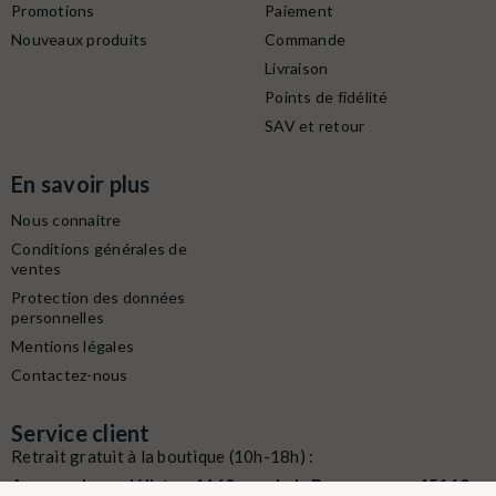
Promotions
Paiement
Nouveaux produits
Commande
Livraison
Points de fidélité
SAV et retour
En savoir plus
Nous connaitre
Conditions générales de
ventes
Protection des données
personnelles
Mentions légales
Contactez-nous
Service client
Retrait gratuit à la boutique (10h-18h) :
Avenue du modéliste - 1160 rue de la Bergeresse - 45160