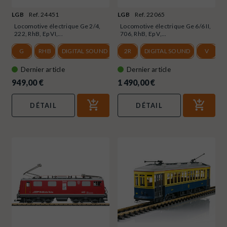
LGB
Ref. 24451
LGB
Ref. 22065
Locomotive électrique Ge 2/4,
Locomotive électrique Ge 6/6 II,
222, RhB, Ep VI,...
706, RhB, Ep V,...
G
RHB
DIGITAL SOUND
VI
2R
DIGITAL SOUND
V
Dernier article
Dernier article
949,00 €
1 490,00 €
DÉTAIL
DÉTAIL