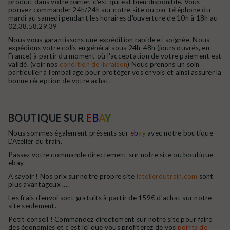
produit dans votre panier, c'est qui est bien disponible. Vous
pouvez commander 24h/24h sur notre site ou par téléphone du
mardi au samedi pendant les horaires d'ouverture de 10h à 18h au
02.38.58.29.39
Nous vous garantissons une expédition rapide et soignée. Nous
expédions votre colis en général sous 24h-48h (jours ouvrés, en
France) à partir du moment où l'acceptation de votre paiement est
validé. (voir nos
condition de livraison
) Nous prenons un soin
particulier à l'emballage pour protéger vos envois et ainsi assurer la
bonne réception de votre achat.
BOUTIQUE SUR
E
B
A
Y
Nous sommes également présents sur
e
b
a
y
avec notre boutique
L'Atelier du train.
Passez votre commande directement sur notre site ou boutique
ebay.
A savoir ! Nos prix sur notre propre site
latelierdutrain.com
sont
plus avantageux ....
Les frais d'envoi sont gratuits à partir de 159€ d'achat sur notre
site seulement.
Petit conseil ! Commandez directement sur notre site pour faire
des économies et c'est ici que vous profiterez de vos
points de