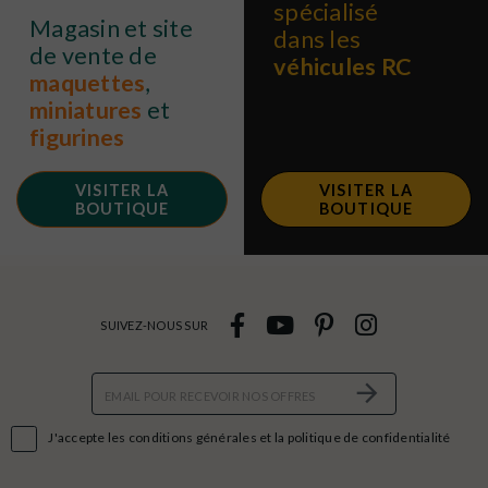
spécialisé
Magasin et site
dans les
de vente de
véhicules RC
maquettes
,
miniatures
et
figurines
VISITER LA
VISITER LA
BOUTIQUE
BOUTIQUE
SUIVEZ-NOUS SUR

J'accepte les conditions générales et la politique de confidentialité