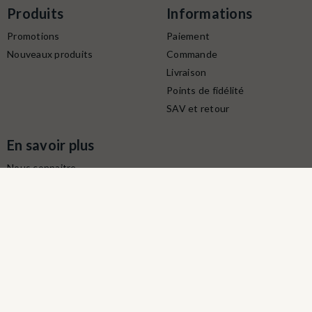
Produits
Informations
Promotions
Paiement
Nouveaux produits
Commande
Livraison
Points de fidélité
SAV et retour
En savoir plus
Nous connaitre
Conditions générales de
ventes
Protection des données
personnelles
Mentions légales
Contactez-nous
Service client