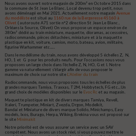
Nous avons ouvert notre magasin de 200m² en Octobre 2015 dans
la commune de St Jean Le Blanc. Local devenu trop petit, nous
avons déménagé en Mai 2021. Actuellement notre magasin
Avenue
du modéliste
est situé au
1160 rue de la Bergeresse 45160 à
Olivet
( autoroute A71 sortie n°2 direction St Jean Le Blanc ,
Orléans la Source, Olivet) On vous propose un espace environ de
380m² dédié au train miniature, maquette, dioramas, accessoires,
radiocommande, pièces détachées, miniature et à la maquette
plastique en kit, voiture, camion, moto, bateau, avion, militaire,
figurine Warhammer etc.....
Dans le modélisme du train, nous avons développé 5 échelles Z, N,
HO, 1 et G pour les produits neufs. Pour l'occasions nous vous
proposons un large choix dans l'échelle Z, N, HO, G et I. Notre
gamme va naturellement s'élargir afin de vous proposer le
maximum de choix sur notre site
L'Atelier du train
Radiocommande, nous vous proposons tous les échelles de plus
grandes marques Tamiya, Traxxas, T2M, Hobbytech, FG etc...Un
grand choix de modèles disponibles sur le
EvocRc
et au magasin.
Maquette plastique en kit de divers marques Tamiya, Revell,
Italeri, Trumpeter, Miniart, Zvezda, Drgon, Modelkit,
Bandai et Miniature de divers marque Solido, Minichamps, Easy
models, Ixos, Burago, Herpa, Wiking, Brekina vous est proposé sur
le site
Minimakit
Notre priorité est de vous assurer un service avec un SAV
compétent. Nous avons un stock réel, si vous pouvez mettre le