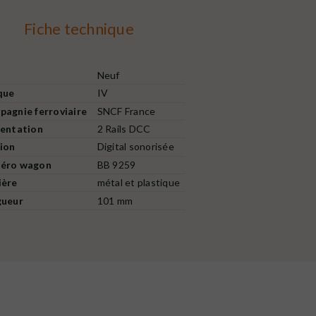
Fiche technique
Neuf
que
IV
agnie ferroviaire
SNCF France
entation
2 Rails DCC
ion
Digital sonorisée
éro wagon
BB 9259
ière
métal et plastique
gueur
101 mm