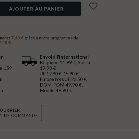
favorite_border
AJOUTER AU PANIER
gnerez
7,40 €
grâce à notre programme de
7,40 €
.
en
Envoi à l’international
Belgique 11.99 €, Suisse
de 159
19.90 €
UE 12.90 €-15.90 €,
en
Europe hors UE 23.50 €
DOM-TOM 49.90 €,
 à
Monde 49.90 €
OURRIER
ON DE COMMANDE