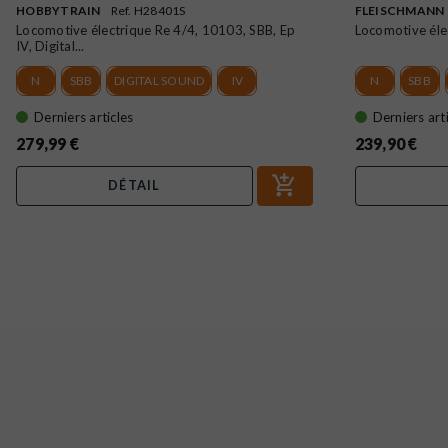
HOBBYTRAIN
Ref. H28401S
FLEISCHMANN
Locomotive électrique Re 4/4, 10103, SBB, Ep
Locomotive élec
IV, Digital...
N
SBB
DIGITAL SOUND
IV
N
SBB
Derniers articles
Derniers art
279,99 €
239,90 €
DÉTAIL