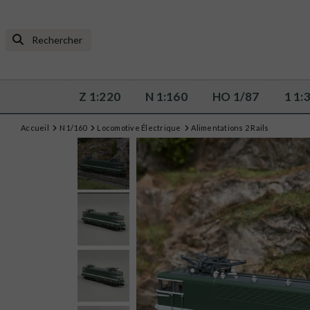
Z 1:220
N 1:160
HO 1/87
1 1:
Accueil
N 1/160
Locomotive Électrique
Alimentations 2 Rails