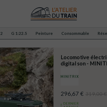
32
G 1:22.5
Peinture
Consommable
Rése
Locomotive électri
digital son - MINI
296,67 €
319,00 €
DERNIER