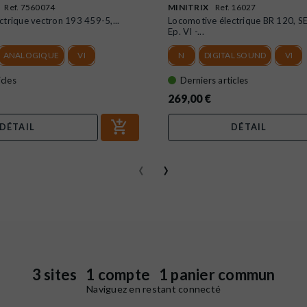
Ref. 7560074
MINITRIX
Ref. 16027
trique vectron 193 459-5,...
Locomotive électrique BR 120, SEL
Ep. VI -...
ANALOGIQUE
VI
N
DIGITAL SOUND
VI
icles
Derniers articles
269,00 €
DÉTAIL
DÉTAIL
‹
›
3 sites 1 compte 1 panier commun
Naviguez en restant connecté