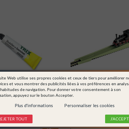
site Web utilise ses propres cookies et ceux de tiers pour améliorer n
vices et vous montrer des publicités liées à vos préférences en analy
 habitudes de navigation. Pour donner votre consentement à son
26
MINITRIX
Ref. 66529
isation, appuyez sur le bouton Accepter.
e pour engrenages et vis sans fin
Enrailleur -N 1/160-MINITRIX 6
Plus d'informations
Personnaliser les cookies
En stock !
4,99 €
REJETER TOUT
J'ACCEPT