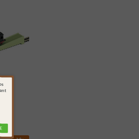
os
sant
6529
E