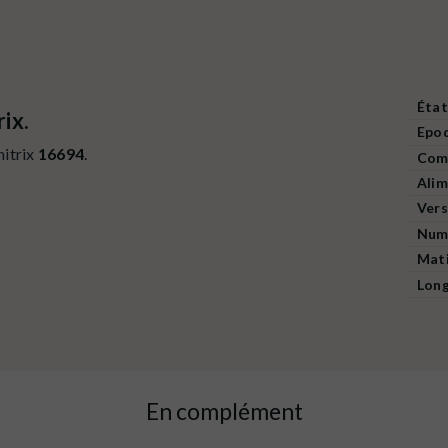
État
ix.
Epo
itrix
16694
.
Comp
Alim
Vers
Num
Mat
Lon
En complément