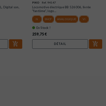
PIKO
Ref. 94147
, Digital son,
Locomotive électrique BB 526006, livrée
"fantôme", logo...
N
SNCF
ANALOGIQUE
VI
En Stock !
259,75 €
DÉTAIL