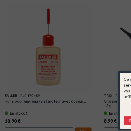
Ce 
ser
vos
FALLER
Ref. 170489
TRIX
Ref. 666
util
Huile pour engrenage et moteur avec doseur...
Graisse spécial
13g -...
En stock !
En stock !
10,90 €
8,99 €