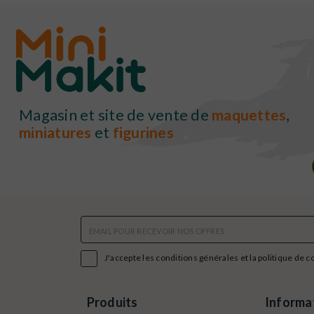
Magasin et site de vente de
maquettes
,
miniatures
et
figurines

J'accepte les conditions générales et la politique de c
Produits
Informa