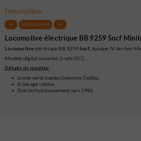
Description
N
DIGITAL SOUND
IV
Locomotive électrique BB 9259 Sncf Minitr
Locomotive
électrique BB 9259
Sncf
, époque IV de chez
Min
Modèle digital sonorisé, 2 rails DCC.
Détails du modèle:
Livrée verte bandes blanches Oullins.
Eclairage cabine.
Etat de fonctionnement vers 1985.