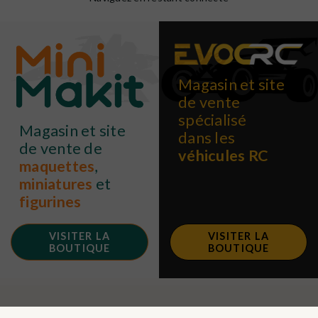
Magasin et site
de vente
spécialisé
Magasin et site
dans les
de vente de
véhicules RC
maquettes
,
miniatures
et
figurines
VISITER LA
VISITER LA
BOUTIQUE
BOUTIQUE