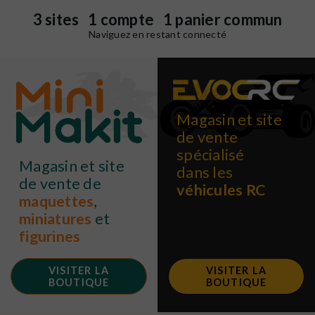
3 sites 1 compte 1 panier commun
Naviguez en restant connecté
Magasin et site
de vente
spécialisé
Magasin et site
dans les
de vente de
véhicules RC
maquettes
,
miniatures
et
figurines
VISITER LA
VISITER LA
BOUTIQUE
BOUTIQUE