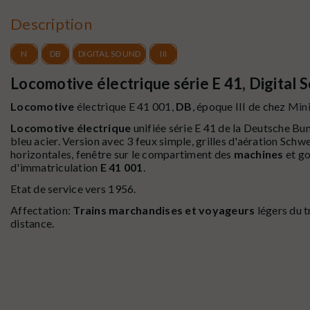
Description
N
DB
DIGITAL SOUND
III
Locomotive électrique série E 41, Digital S
Locomotive
électrique E 41 001,
DB
, époque III de chez
Mini
Locomotive électrique
unifiée série E 41 de la Deutsche Bu
bleu acier. Version avec 3 feux simple, grilles d'aération Schw
horizontales, fenêtre sur le compartiment des
machines
et go
d'immatriculation
E 41 001
.
Etat de service vers 1956.
Affectation:
Trains marchandises et voyageurs
légers du t
distance.