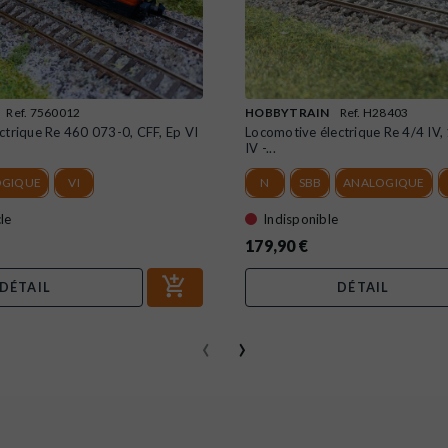
Ref. 7560012
HOBBYTRAIN
Ref. H28403
ctrique Re 460 073-0, CFF, Ep VI
Locomotive électrique Re 4/4 IV,
IV -...
OGIQUE
VI
N
SBB
ANALOGIQUE
le
Indisponible
179,90 €
DÉTAIL
DÉTAIL
‹
›