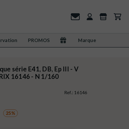
rvation
PROMOS
Marque
ue série E41, DB, Ep III - V
TRIX 16146 - N 1/160
Ref.:
16146
25%