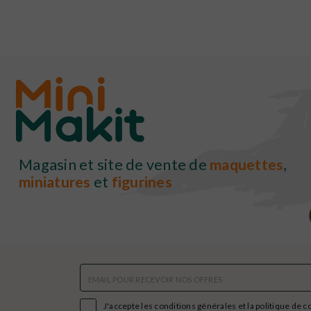
Magasin et site de vente de
maquettes
,
miniatures
et
figurines

J'accepte les conditions générales et la politique de c