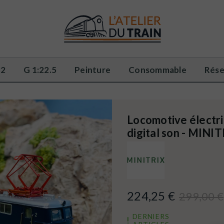
32
G 1:22.5
Peinture
Consommable
Rése
Locomotive électriq
digital son - MINI
224,25 €
299,00 €
DERNIERS