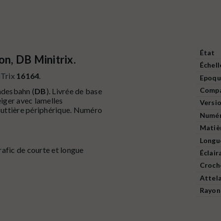
État
on, DB Minitrix.
Échell
Trix
16164
.
Epoqu
Compa
ndesbahn (
DB
). Livrée de base
eiger avec lamelles
Versi
uttière périphérique. Numéro
Numér
Matiè
Longu
rafic de courte et longue
Éclair
Croch
Attel
Rayon