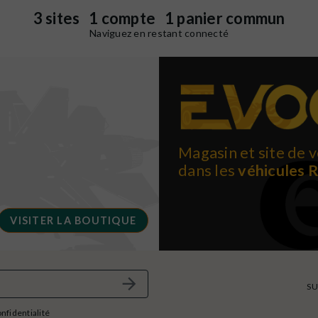
3 sites 1 compte 1 panier commun
Naviguez en restant connecté
Magasin et site de v
dans les
véhicules 
VISITER LA BOUTIQUE
SU
onfidentialité