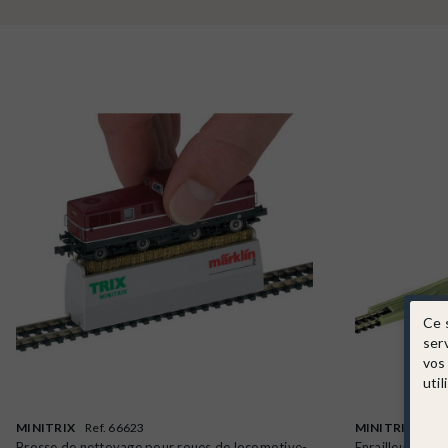
Ce 
ser
vos
util
MINITRIX
Ref. 66623
MINITRIX
Ref.
Brosse de nettoyage pour roues de locomotive-
Enrailleur -N 