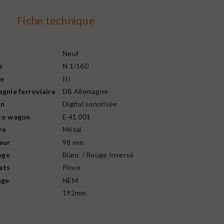
Fiche technique
Neuf
e
N 1/160
e
III
gnie ferroviaire
DB Allemagne
on
Digital sonorisée
o wagon
E 41 001
re
Métal
eur
98 mm
age
Blanc / Rouge Inversé
ets
Pince
age
NEM
192mm