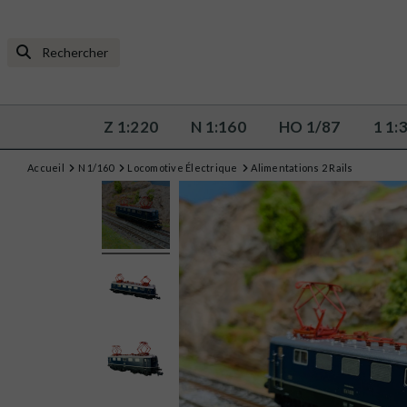
Z 1:220
N 1:160
HO 1/87
1 1:
Accueil
N 1/160
Locomotive Électrique
Alimentations 2 Rails