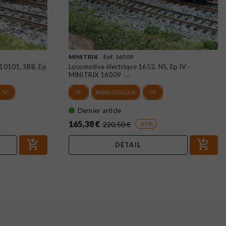
MINITRIX
Ref. 16009
 10101, SBB, Ep
Locomotive électrique 1652, NS, Ep IV -
MINITRIX 16009 -...
IV
N
ANALOGIQUE
IV
Dernier article
165,38 €
220,50 €
-25%
DÉTAIL