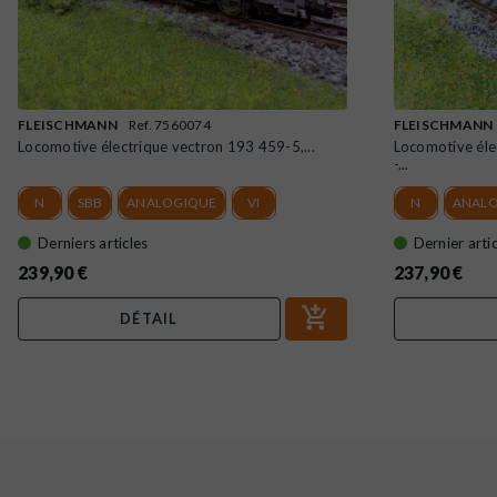
FLEISCHMANN
Ref. 7560074
FLEISCHMANN
Locomotive électrique vectron 193 459-5,...
Locomotive éle
-...
N
SBB
ANALOGIQUE
VI
N
ANAL
Derniers articles
Dernier artic
239,90 €
237,90 €
DÉTAIL