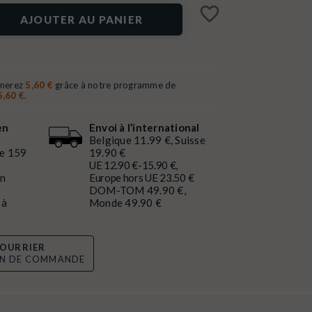
favorite_border
AJOUTER AU PANIER
gnerez
5,60 €
grâce à notre programme de
5,60 €
.
en
Envoi à l’international
Belgique 11.99 €, Suisse
de 159
19.90 €
UE 12.90 €-15.90 €,
en
Europe hors UE 23.50 €
DOM-TOM 49.90 €,
 à
Monde 49.90 €
OURRIER
ON DE COMMANDE