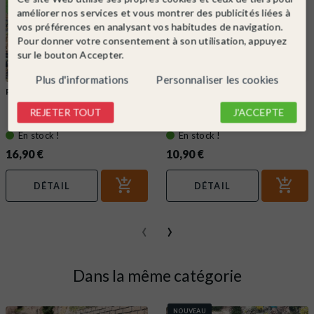
améliorer nos services et vous montrer des publicités liées à
vos préférences en analysant vos habitudes de navigation.
Pour donner votre consentement à son utilisation, appuyez
sur le bouton Accepter.
Plus d'informations
Personnaliser les cookies
ROCO
Ref. 10002
FALLER
Ref. 170489
Gomme pour entretien des voies-
Huile pour engrenage et moteur
REJETER TOUT
J'ACCEPTE
ROCO 10002
avec doseur...
En stock !
En stock !
16,90 €
10,90 €
DÉTAIL
DÉTAIL
‹
›
Dans la même catégorie
NOUVEAU