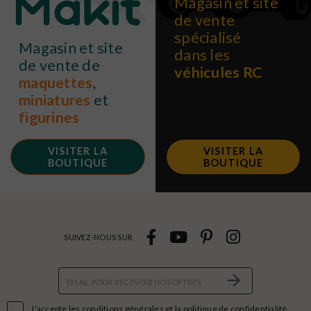
Magasin et site
de vente
spécialisé
Magasin et site
dans les
de vente de
véhicules RC
maquettes
,
miniatures
et
figurines
VISITER LA
VISITER LA
BOUTIQUE
BOUTIQUE
SUIVEZ-NOUS SUR

J'accepte les conditions générales et la politique de confidentialité