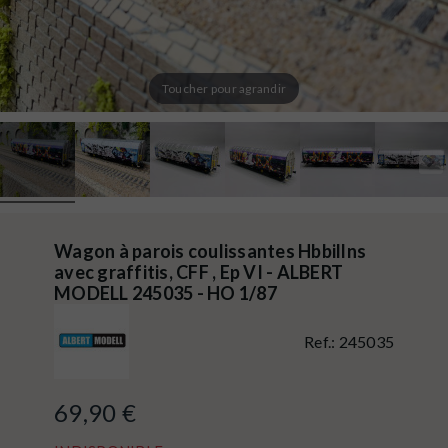
Toucher pour agrandir
Wagon à parois coulissantes Hbbillns
avec graffitis, CFF , Ep VI - ALBERT
MODELL 245035 - HO 1/87
Ref.:
245035
69,90 €