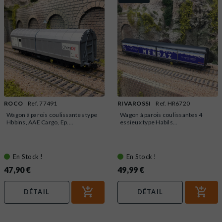
ROCO
Ref. 77491
RIVAROSSI
Ref. HR6720
Wagon à parois coulissantes type
Wagon à parois coulissantes 4
Hbbins, AAE Cargo, Ep....
essieux type Habils...
En Stock !
En Stock !
47,90 €
49,99 €
DÉTAIL
DÉTAIL