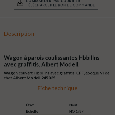
COMMANDER PAR COURRIER
TÉLÉCHARGER LE BON DE COMMANDE
Description
Wagon à parois coulissantes Hbbillns
avec graffitis, Albert Modell.
Wagon
couvert Hbbillns avec graffitis,
CFF
, époque VI de
chez
A
lbert Modell 245035
.
Fiche technique
État
Neuf
Échelle
HO 1/87