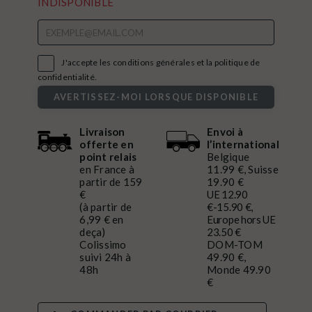
INDISPONIBLE

J'accepte les conditions générales et la politique de
confidentialité.
AVERTISSEZ-MOI LORSQUE DISPONIBLE
Livraison
Envoi à
offerte en
l’international
point relais
Belgique
en France à
11.99 €, Suisse
partir de 159
19.90 €
€
UE 12.90
(à partir de
€-15.90 €,
6,99 € en
Europe hors UE
deça)
23.50 €
Colissimo
DOM-TOM
suivi 24h à
49.90 €,
48h
Monde 49.90
€