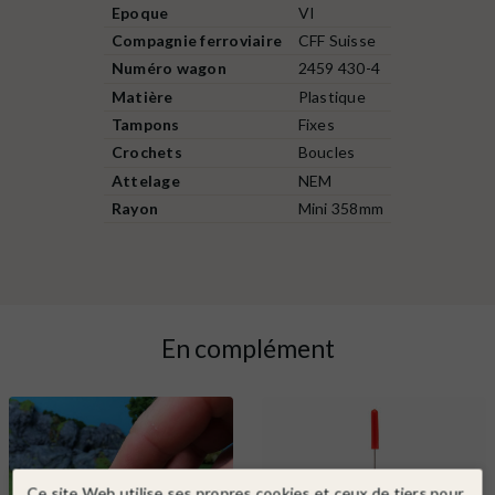
Epoque
VI
Compagnie ferroviaire
CFF Suisse
Numéro wagon
2459 430-4
Matière
Plastique
Tampons
Fixes
Crochets
Boucles
Attelage
NEM
Rayon
Mini 358mm
En complément
Ce site Web utilise ses propres cookies et ceux de tiers pour