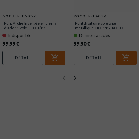
NOCH
Ref. 67027
ROCO
Ref. 40081
Pont Arche Inversée en treillis
Pont droit une voie type
d'acier 1 voie - HO-1/87-...
métallique-HO-1/87-ROCO
40081
Indisponible
Derniers articles
99,99 €
59,90 €
DÉTAIL
DÉTAIL
‹
›