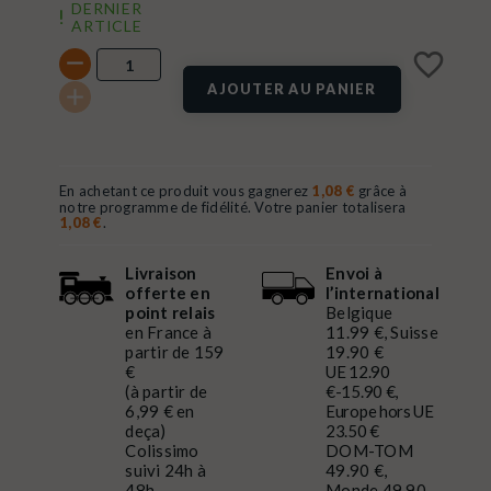
DERNIER
ARTICLE
favorite_border
AJOUTER AU PANIER
En achetant ce produit vous gagnerez
1,08 €
grâce à
notre programme de fidélité. Votre panier totalisera
1,08 €
.
Livraison
Envoi à
offerte en
l’international
point relais
Belgique
en France à
11.99 €, Suisse
partir de 159
19.90 €
€
UE 12.90
(à partir de
€-15.90 €,
6,99 € en
Europe hors UE
deça)
23.50 €
Colissimo
DOM-TOM
suivi 24h à
49.90 €,
48h
Monde 49.90