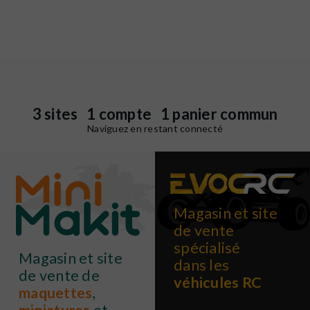
3 sites 1 compte 1 panier commun
Naviguez en restant connecté
Magasin et site
de vente
spécialisé
Magasin et site
dans les
de vente de
véhicules RC
maquettes
,