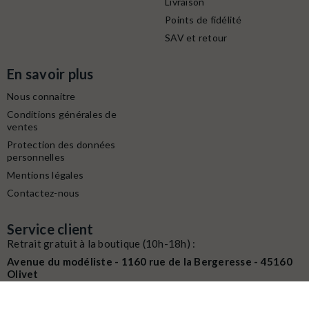
Livraison
Points de fidélité
SAV et retour
En savoir plus
Nous connaitre
Conditions générales de
ventes
Protection des données
personnelles
Mentions légales
Contactez-nous
Service client
Retrait gratuit à la boutique (10h-18h) :
Avenue du modéliste - 1160 rue de la Bergeresse - 45160
Olivet
Commande / SAV :
02 38 58 29 39