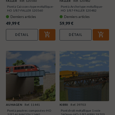
FALLER
Ref. 120560
FALLER
Ref. 120482
Pont à Caissons type métallique-
Pont à Arche type métallique-
HO 1/87-FALLER 120560
HO 1/87-FALLER 120482
Derniers articles
Derniers articles
49,99 €
59,99 €
DÉTAIL
DÉTAIL
AUHAGEN
Ref. 11441
KIBRI
Ref. 39703
Pont à poutres composées-HO
Pont droit métallique 1 voie
1/87-AUHAGEN 11441
340mm-HO-1/87-KIBRI 39703