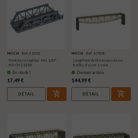
NOCH
Ref. 21330
NOCH
Ref. 67028
Pont de réception -HO 1/87 -
Long Pont Arche Inversée en
NOCH 21330
treillis d'acier 1 voie...
En stock !
Dernier article
17,49 €
144,99 €
DÉTAIL
DÉTAIL