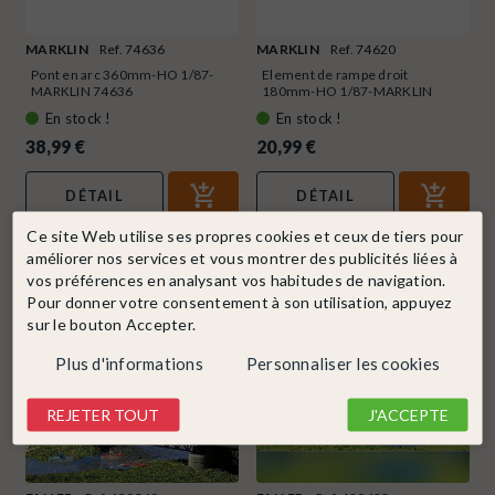
MARKLIN
Ref. 74636
MARKLIN
Ref. 74620
Pont en arc 360mm-HO 1/87-
Element de rampe droit
MARKLIN 74636
180mm-HO 1/87-MARKLIN
74620
En stock !
En stock !
38,99 €
20,99 €
DÉTAIL
DÉTAIL
Ce site Web utilise ses propres cookies et ceux de tiers pour
améliorer nos services et vous montrer des publicités liées à
vos préférences en analysant vos habitudes de navigation.
Pour donner votre consentement à son utilisation, appuyez
sur le bouton Accepter.
Plus d'informations
Personnaliser les cookies
REJETER TOUT
J'ACCEPTE