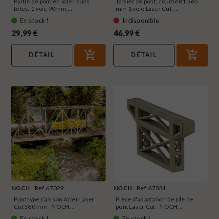
Partie de pont en acier, sans
Tablier de pont, courbé R1 360
têtes, 1 voie 90mm,...
mm 1 voie Laser Cut -...
En stock !
Indisponible
29,99 €
46,99 €
DÉTAIL
DÉTAIL
NOCH
Ref. 67029
NOCH
Ref. 67031
Pont type Caisson Acier Laser
Pièce d'adaptation de pile de
Cut 360 mm - NOCH...
pont Laser Cut - NOCH...
En stock !
En stock !