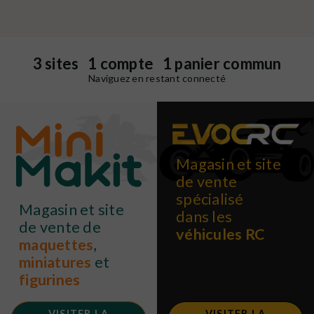
3 sites 1 compte 1 panier commun
Naviguez en restant connecté
Magasin et site
de vente
spécialisé
Magasin et site
dans les
de vente de
véhicules RC
maquettes
,
miniatures
et
figurines
VISITER LA
VISITER LA