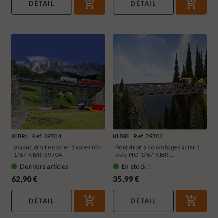
DÉTAIL
DÉTAIL
KIBRI
Ref. 39704
KIBRI
Ref. 39702
Viaduc droit en acier 1 voie-HO-
Pont droit à colombages acier 1
1/87-KIBRI 39704
voie-HO-1/87-KIBRI...
Derniers articles
En stock !
62,90 €
35,99 €
DÉTAIL
DÉTAIL