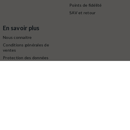
Points de fidélité
SAV et retour
En savoir plus
Nous connaitre
Conditions générales de
ventes
Protection des données
personnelles
Mentions légales
Contactez-nous
Service client
Retrait gratuit à la boutique (10h-18h) :
Avenue du modéliste - 1160 rue de la Bergeresse - 45160
Olivet
Commande / SAV :
02 38 58 29 39
Digitalisation / Réparation :
02 38 58 79 56