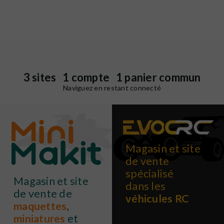
3 sites 1 compte 1 panier commun
Naviguez en restant connecté
Magasin et site
de vente
spécialisé
Magasin et site
dans les
de vente de
véhicules RC
maquettes
,
miniatures
et