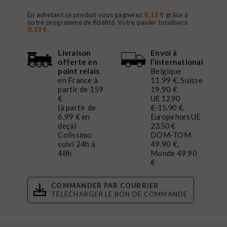
En achetant ce produit vous gagnerez
0,13 €
grâce à
notre programme de fidélité. Votre panier totalisera
0,13 €
.
Livraison
Envoi à
offerte en
l’international
point relais
Belgique
en France à
11.99 €, Suisse
partir de 159
19.90 €
€
UE 12.90
(à partir de
€-15.90 €,
6,99 € en
Europe hors UE
deça)
23.50 €
Colissimo
DOM-TOM
suivi 24h à
49.90 €,
48h
Monde 49.90
€
COMMANDER PAR COURRIER
TÉLÉCHARGER LE BON DE COMMANDE