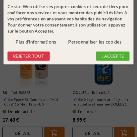
Ce site Web utilise ses propres cookies et ceux de tiers pour
Dans la même catégorie
améliorer nos services et vous montrer des publicités liées à
vos préférences en analysant vos habitudes de navigation.
Pour donner votre consentement à son utilisation, appuyez
sur le bouton Accepter.
Plus d'informations
Personnaliser les cookies
REJETER TOUT
J'ACCEPTE
BSI
Ref. BSI203
COLLE21
Ref. colle21
Colle Epoxy Bi-Composant "Mid
Colle 21 cyanoacrylate 21g pour
Cure" 15 Min, 128g - BSI...
maquette et figurine-COLLE21
Dernier article
En stock !
17,40 €
8,99 €
DÉTAIL
DÉTAIL