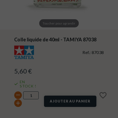
Toucher pour agrandir
Colle liquide de 40ml - TAMIYA 87038
Ref.:
87038
5,60 €
EN
STOCK !
favorite_border
AJOUTER AU PANIER