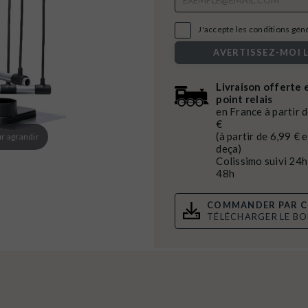

J'accepte les conditions génér
AVERTISSEZ-MOI 
Livraison offerte 
point relais
en France à partir 
€
(à partir de 6,99 € 
r agrandir
deça)
Colissimo suivi 24h
48h
COMMANDER PAR C
TÉLÉCHARGER LE B