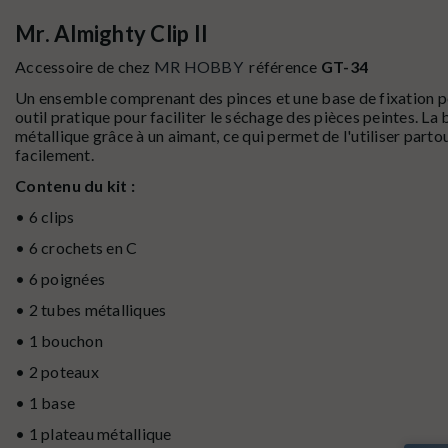
Mr. Almighty Clip II
Accessoire de chez
MR
HOBBY
référence
GT-34
Un ensemble comprenant des pinces et une base de fixation po
outil pratique pour faciliter le séchage des pièces peintes. La 
métallique grâce à un aimant, ce qui permet de l'utiliser parto
facilement.
Contenu du kit :
• 6 clips
• 6 crochets en C
• 6 poignées
• 2 tubes métalliques
• 1 bouchon
• 2 poteaux
• 1 base
• 1 plateau métallique