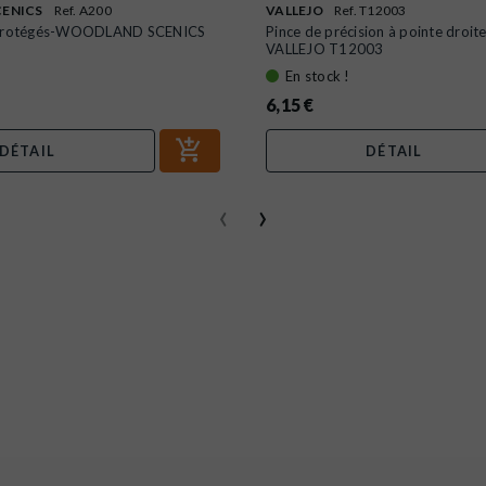
ENICS
Ref. A200
VALLEJO
Ref. T12003
s protégés-WOODLAND SCENICS
Pince de précision à pointe droit
VALLEJO T12003
En stock !
6,15 €
DÉTAIL
DÉTAIL
‹
›