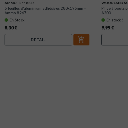
AMMO
Ref. 8247
WOODLAND SC
5 feuilles d'aluminium adhésives 280x195mm -
Pince à bout
Ammo 8247
A200
En Stock
En stock !
8,30 €
9,99 €
DÉTAIL