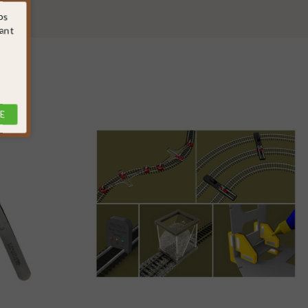
os
sant
E