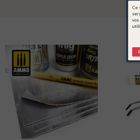
Ce 
ser
vos
util