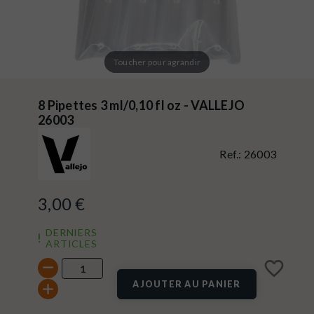
Toucher pour agrandir
8 Pipettes 3 ml/0,10 fl oz - VALLEJO
26003
Ref.:
26003
3,00 €
DERNIERS
ARTICLES
favorite_border
AJOUTER AU PANIER