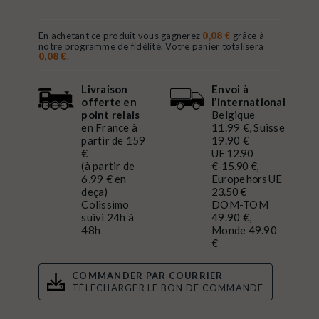
En achetant ce produit vous gagnerez
0,08 €
grâce à
notre programme de fidélité. Votre panier totalisera
0,08 €
.
Livraison
Envoi à
offerte en
l’international
point relais
Belgique
en France à
11.99 €, Suisse
partir de 159
19.90 €
€
UE 12.90
(à partir de
€-15.90 €,
6,99 € en
Europe hors UE
deça)
23.50 €
Colissimo
DOM-TOM
suivi 24h à
49.90 €,
48h
Monde 49.90
€
COMMANDER PAR COURRIER
TÉLÉCHARGER LE BON DE COMMANDE