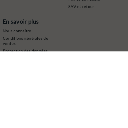
SAV et retour
En savoir plus
Nous connaitre
Conditions générales de
ventes
Protection des données
personnelles
Mentions légales
Contactez-nous
Service client
Retrait gratuit à la boutique (10h-18h) :
Avenue du modéliste - 1160 rue de la Bergeresse - 45160
Olivet
Commande / SAV :
02 38 58 29 39
Digitalisation / Réparation :
02 38 58 79 56
Contactez nous du mardi au samedi