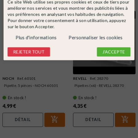
Ce site Web utilise ses propres cookies et ceux de tiers pour
améliorer nos services et vous montrer des publicités liées à
vos préférences en analysant vos habitudes de navigation.
Pour donner votre consentement à son utilisation, appuyez
sur le bouton Accepter.
Plus d'informations
Personnaliser les cookies
REJETER TOUT
J'ACCEPTE
NOCH
Ref. 60101
REVELL
Ref. 38370
Pipette, 5 pièces - NOCH 60101
Pipettes (x6) - REVELL 38370
En stock !
En stock !
4,99 €
4,35 €
DÉTAIL
DÉTAIL