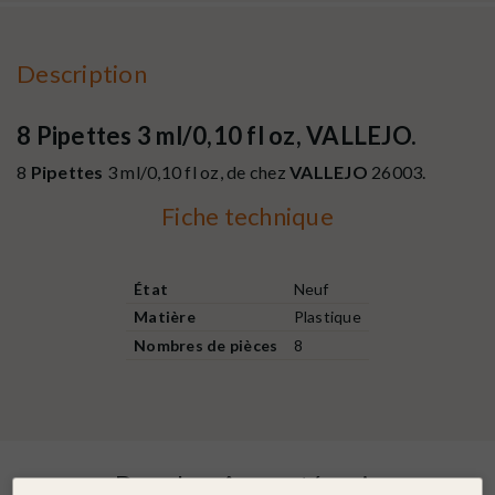
Description
8 Pipettes 3 ml/0,10 fl oz, VALLEJO.
8
Pipettes
3 ml/0,10 fl oz, de chez
VALLEJO
26003.
Fiche technique
État
Neuf
Matière
Plastique
Nombres de pièces
8
Dans la même catégorie