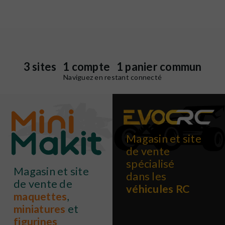
3 sites 1 compte 1 panier commun
Naviguez en restant connecté
Magasin et site
de vente
spécialisé
Magasin et site
dans les
de vente de
véhicules RC
maquettes
,
miniatures
et
figurines