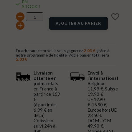
EN
STOCK !
favorite_border
AJOUTER AU PANIER
En achetant ce produit vous gagnerez
2,03 €
grâce à
notre programme de fidélité. Votre panier totalisera
2,03 €
.
Livraison
Envoi à
offerte en
l’international
point relais
Belgique
en France à
11.99 €, Suisse
partir de 159
19.90 €
€
UE 12.90
(à partir de
€-15.90 €,
6,99 € en
Europe hors UE
deça)
23.50 €
Colissimo
DOM-TOM
suivi 24h à
49.90 €,
48h
Monde 49.90