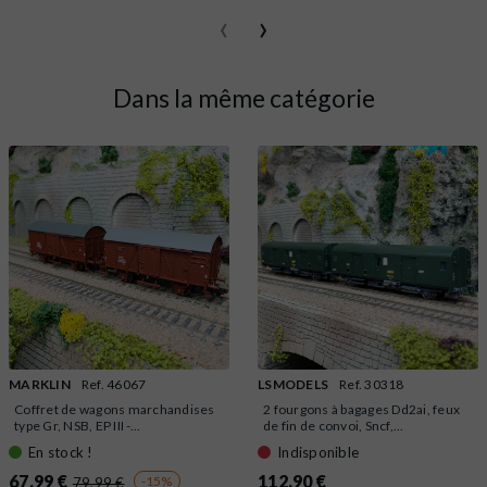
‹
›
Dans la même catégorie
MARKLIN
Ref. 46067
LSMODELS
Ref. 30318
Coffret de wagons marchandises
2 fourgons à bagages Dd2ai, feux
type Gr, NSB, EP III -...
de fin de convoi, Sncf,...
En stock !
Indisponible
67,99 €
112,90 €
-15%
79,99 €