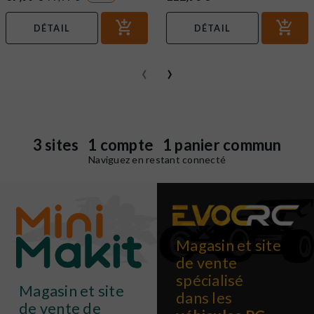
DÉTAIL
DÉTAIL
‹
›
3 sites 1 compte 1 panier commun
Naviguez en restant connecté
Magasin et site
de vente
spécialisé
Magasin et site
dans les
de vente de