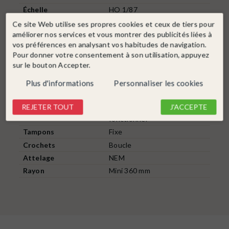
Échelle
HO 1/87
Epoque
IV
Ce site Web utilise ses propres cookies et ceux de tiers pour
améliorer nos services et vous montrer des publicités liées à
Compagnie ferroviaire
FS Italie
vos préférences en analysant vos habitudes de navigation.
Alimentation
2 Rails DC
Pour donner votre consentement à son utilisation, appuyez
Numéro wagon
21 83 160 0 466-0 / 21 83
sur le bouton Accepter.
160 0 319-1
Plus d'informations
Personnaliser les cookies
Matière
Plastique
Longueur
120 mm x 2
REJETER TOUT
J'ACCEPTE
Éclairage
Feu de fin de convoi
fonctionnel
Tampons
Fixe
Crochets
Boucle
Attelage
NEM
Rayon
Mini 360 mm