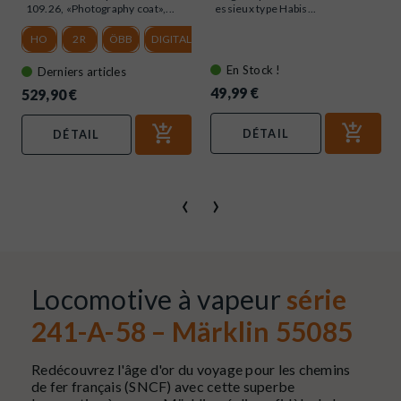
109.26, «Photography coat»,...
essieux type Habis...
HO
2R
ÖBB
DIGITAL SOUND
En Stock !
Derniers articles
49,99 €
529,90 €
DÉTAIL
DÉTAIL
‹
›
Locomotive à vapeur
série
241-A-58 – Märklin 55085
Redécouvrez l'âge d'or du voyage pour les chemins
de fer français (SNCF) avec cette superbe