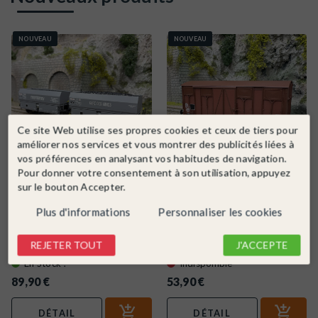
NOUVEAU
NOUVEAU
Ce site Web utilise ses propres cookies et ceux de tiers pour
améliorer nos services et vous montrer des publicités liées à
vos préférences en analysant vos habitudes de navigation.
Pour donner votre consentement à son utilisation, appuyez
sur le bouton Accepter.
REE
Ref. WB-964
LSMODELS
Ref. 31302
Coffret de 2 wagons coke MH45,
Wagon couvert OCEM Gms,
Plus d'informations
Personnaliser les cookies
«Montenay» et «Gare des...
«Permaplex», SNCF, Ep. IVa,...
HO
2R
SNCF
III
HO
2R
SNCF
IV
REJETER TOUT
J'ACCEPTE
En Stock !
Indisponible
89,90 €
53,90 €
DÉTAIL
DÉTAIL