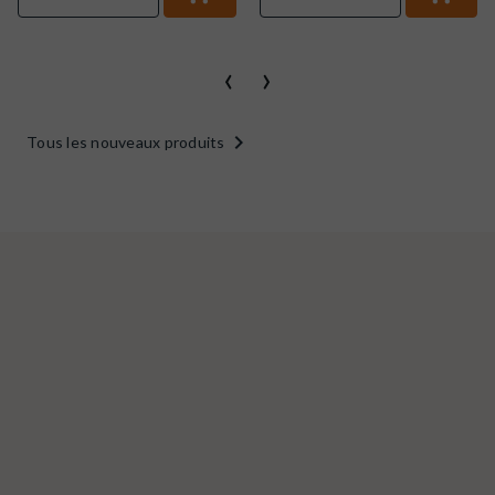
‹
›

Tous les nouveaux produits