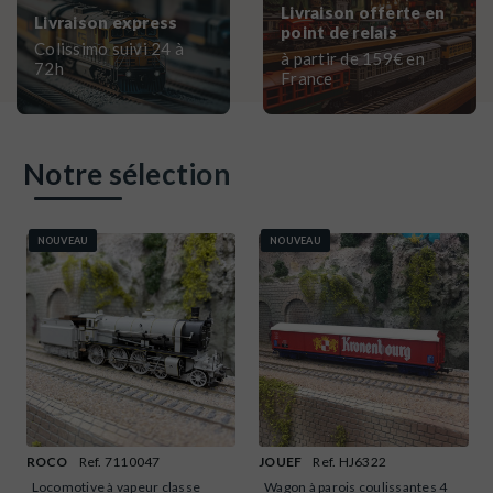
Livraison offerte en
Livraison express
point de relais
Colissimo suivi 24 à
à partir de 159€ en
72h
France
Notre sélection
NOUVEAU
NOUVEAU
ROCO
Ref. 7110047
JOUEF
Ref. HJ6322
Locomotive à vapeur classe
Wagon à parois coulissantes 4