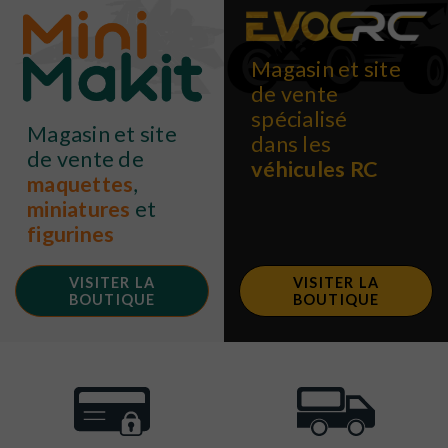
Magasin et site
de vente
spécialisé
Magasin et site
dans les
de vente de
véhicules RC
maquettes
,
miniatures
et
figurines
VISITER LA
VISITER LA
BOUTIQUE
BOUTIQUE