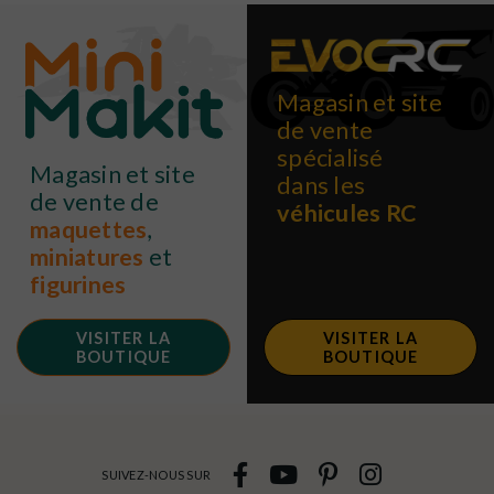
Magasin et site
de vente
spécialisé
Magasin et site
dans les
de vente de
véhicules RC
maquettes
,
miniatures
et
figurines
VISITER LA
VISITER LA
BOUTIQUE
BOUTIQUE
SUIVEZ-NOUS SUR