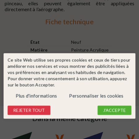
pinceau, elles peuvent également être appliquées
directement à l’aérographe.
Fiche technique
État
Neuf
Matière
Peinture Acrylique
Contenance
18 ml
Ce site Web utilise ses propres cookies et ceux de tiers pour
Type de Peinture
Mat
améliorer nos services et vous montrer des publicités liées à
vos préférences en analysant vos habitudes de navigation.
Couleur peinture
Bleu
Pour donner votre consentement à son utilisation, appuyez
Vert
sur le bouton Accepter.
Plus d'informations
Personnaliser les cookies
REJETER TOUT
J'ACCEPTE
Dans la même catégorie