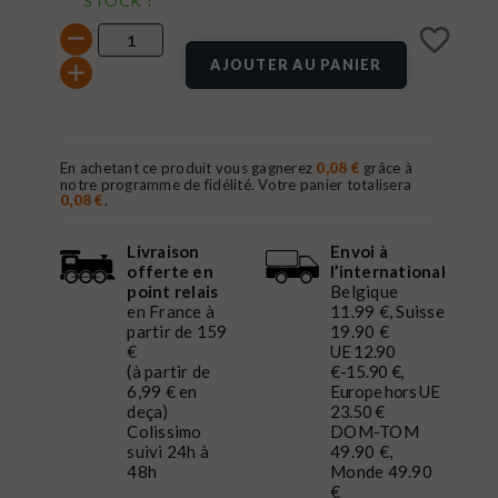
STOCK !
favorite_border
AJOUTER AU PANIER
En achetant ce produit vous gagnerez
0,08 €
grâce à
notre programme de fidélité. Votre panier totalisera
0,08 €
.
Livraison
Envoi à
offerte en
l’international
point relais
Belgique
en France à
11.99 €, Suisse
partir de 159
19.90 €
€
UE 12.90
(à partir de
€-15.90 €,
6,99 € en
Europe hors UE
deça)
23.50 €
Colissimo
DOM-TOM
suivi 24h à
49.90 €,
48h
Monde 49.90
€