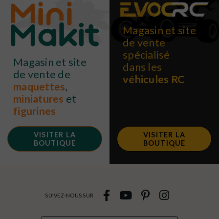
Magasin et site
de vente
spécialisé
Magasin et site
dans les
de vente de
véhicules RC
maquettes
,
miniatures
et
figurines
VISITER LA
VISITER LA
BOUTIQUE
BOUTIQUE
SUIVEZ-NOUS SUR