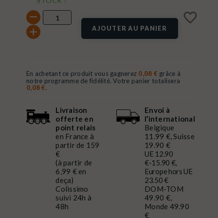
STOCK !
favorite_border
AJOUTER AU PANIER
En achetant ce produit vous gagnerez
0,08 €
grâce à
notre programme de fidélité. Votre panier totalisera
0,08 €
.
Livraison
Envoi à
offerte en
l’international
point relais
Belgique
en France à
11.99 €, Suisse
partir de 159
19.90 €
€
UE 12.90
(à partir de
€-15.90 €,
6,99 € en
Europe hors UE
deça)
23.50 €
Colissimo
DOM-TOM
suivi 24h à
49.90 €,
48h
Monde 49.90
€