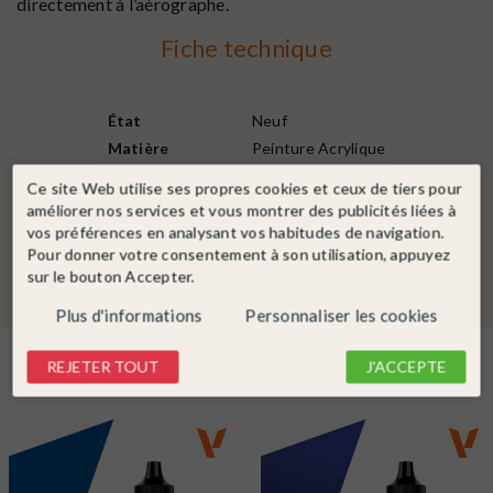
directement à l’aérographe.
Fiche technique
État
Neuf
Matière
Peinture Acrylique
Contenance
18 ml
Ce site Web utilise ses propres cookies et ceux de tiers pour
Type de Peinture
Mat
améliorer nos services et vous montrer des publicités liées à
vos préférences en analysant vos habitudes de navigation.
Couleur peinture
Violet
Pour donner votre consentement à son utilisation, appuyez
sur le bouton Accepter.
Plus d'informations
Personnaliser les cookies
Dans la même catégorie
REJETER TOUT
J'ACCEPTE