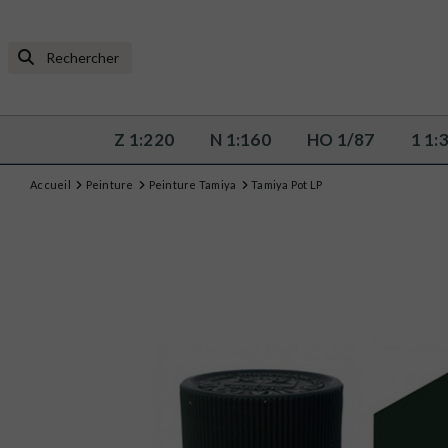
Z 1:220
N 1:160
HO 1/87
1 1:
Accueil
Peinture
Peinture Tamiya
Tamiya Pot LP