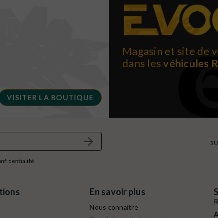
Magasin et site de v
dans les
véhicules 
VISITER LA BOUTIQUE
SU
onfidentialité
tions
En savoir plus
S
R
Nous connaitre
A