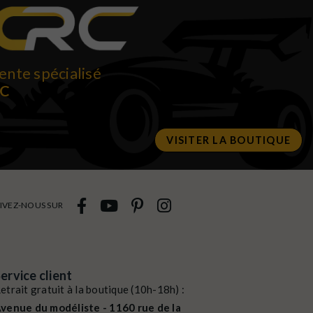
ente spécialisé
RC
VISITER LA BOUTIQUE
IVEZ-NOUS SUR
ervice client
etrait gratuit à la boutique (10h-18h) :
venue du modéliste - 1160 rue de la