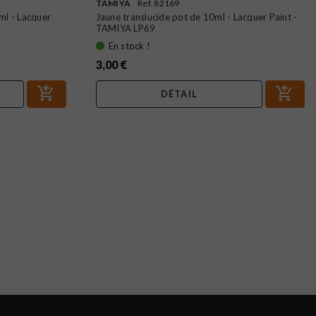
TAMIYA
Ref. 82169
ml - Lacquer
Jaune translucide pot de 10ml - Lacquer Paint -
TAMIYA LP69
En stock !
3,00 €
DÉTAIL