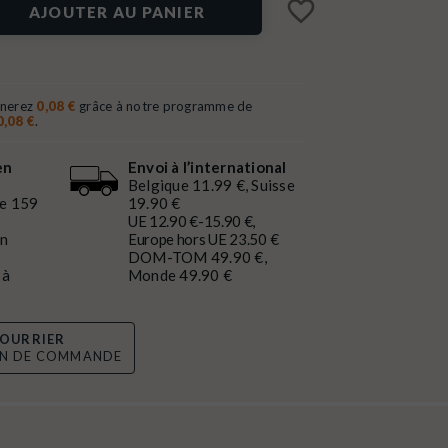
favorite_border
AJOUTER AU PANIER
gnerez
0,08 €
grâce à notre programme de
0,08 €
.
en
Envoi à l’international
Belgique 11.99 €, Suisse
de 159
19.90 €
UE 12.90 €-15.90 €,
en
Europe hors UE 23.50 €
DOM-TOM 49.90 €,
 à
Monde 49.90 €
OURRIER
ON DE COMMANDE