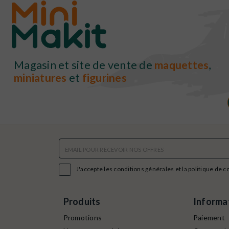
Magasin et site de vente de
maquettes
,
miniatures
et
figurines

J'accepte les conditions générales et la politique de c
Produits
Informa
Promotions
Paiement