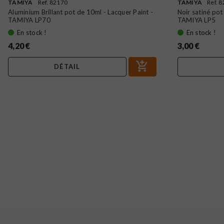
TAMIYA
Ref. 82170
TAMIYA
Ref. 
Aluminium Brillant pot de 10ml - Lacquer Paint -
Noir satiné pot
TAMIYA LP70
TAMIYA LP5
En stock !
En stock !
4,20 €
3,00 €
DÉTAIL