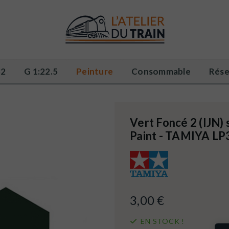
32
G 1:22.5
Peinture
Consommable
Rése
Vert Foncé 2 (IJN) 
Paint - TAMIYA LP
3,00 €
EN STOCK !