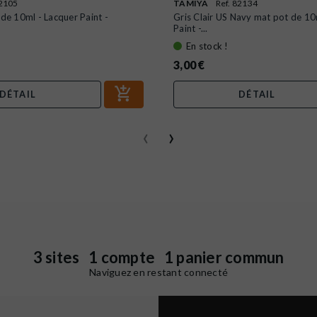
82105
TAMIYA
Ref. 82134
 de 10ml - Lacquer Paint -
Gris Clair US Navy mat pot de 10
Paint -...
En stock !
3,00 €
DÉTAIL
DÉTAIL
‹
›
3 sites 1 compte 1 panier commun
Naviguez en restant connecté