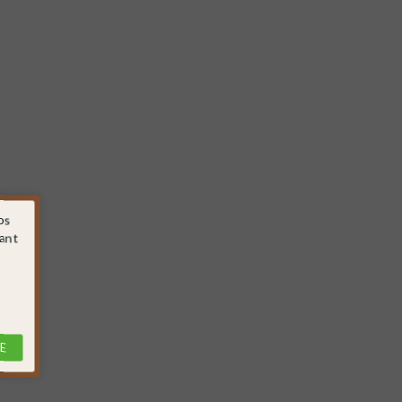
os
sant
E