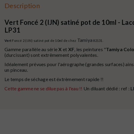
Description
Vert Foncé 2 (IJN) satiné pot de 10ml - La
LP31
Tamiya
Vert
Foncé 2 (IJN) satiné pot de 10ml de chez
82131.
Gamme parallèle au série
X
et
XF
, les peintures "
Tamiya Colo
(durcissant)
sont extrêmement polyvalentes.
Idéalement prévues pour l'aérographe (grandes surfaces) ainsi 
un pinceau.
Le temps de séchage est éxtrèmement rapide !!
Cette gamme ne se dilue pas à l'eau !!
Un diluant dédié : ref :
L