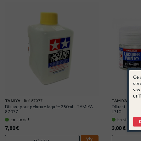
Ce 
ser
vos
util
TAMIYA
Ref. 87077
TAMIYA
Ref. 
Diluant pour peinture laquée 250ml - TAMIYA
Diluant pot de
87077
LP10
En stock !
En stock !
7,80 €
3,00 €