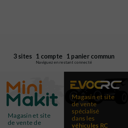
3 sites 1 compte 1 panier commun
Naviguez en restant connecté
Magasin et site
de vente
spécialisé
Magasin et site
dans les
de vente de
véhicules RC