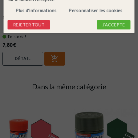
Plus d'informations
Personnaliser les cookies
TAMIYA
Ref. 87077
REJETER TOUT
J'ACCEPTE
Diluant pour peinture laquée
250ml - TAMIYA 87077
En stock !
7,80 €
DÉTAIL
Dans la même catégorie