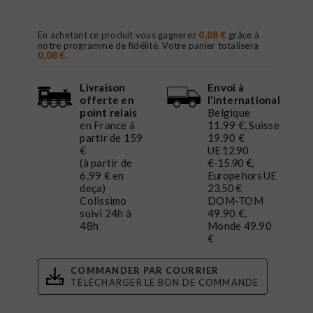
En achetant ce produit vous gagnerez
0,08 €
grâce à
notre programme de fidélité. Votre panier totalisera
0,08 €
.
Livraison
Envoi à
offerte en
l’international
point relais
Belgique
en France à
11.99 €, Suisse
partir de 159
19.90 €
€
UE 12.90
(à partir de
€-15.90 €,
6,99 € en
Europe hors UE
deça)
23.50 €
Colissimo
DOM-TOM
suivi 24h à
49.90 €,
48h
Monde 49.90
€
COMMANDER PAR COURRIER
TÉLÉCHARGER LE BON DE COMMANDE