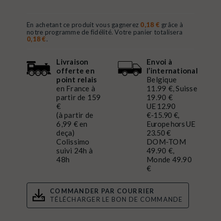
En achetant ce produit vous gagnerez
0,18 €
grâce à
notre programme de fidélité. Votre panier totalisera
0,18 €
.
Livraison
Envoi à
offerte en
l’international
point relais
Belgique
en France à
11.99 €, Suisse
partir de 159
19.90 €
€
UE 12.90
(à partir de
€-15.90 €,
6,99 € en
Europe hors UE
deça)
23.50 €
Colissimo
DOM-TOM
suivi 24h à
49.90 €,
48h
Monde 49.90
€
COMMANDER PAR COURRIER
TÉLÉCHARGER LE BON DE COMMANDE