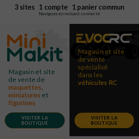
3 sites 1 compte 1 panier commun
Naviguez en restant connecté
Magasin et site
de vente
spécialisé
Magasin et site
dans les
de vente de
véhicules RC
maquettes
,
miniatures
et
figurines
VISITER LA
VISITER LA
BOUTIQUE
BOUTIQUE