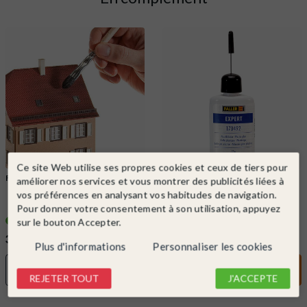
Ce site Web utilise ses propres cookies et ceux de tiers pour
FALLER
Ref. 170695
FALLER
Ref. 170492
améliorer nos services et vous montrer des publicités liées à
Set à patiner-FALLER 170695
Colle pour maquette avec bec de
vos préférences en analysant vos habitudes de navigation.
précision-FALLER 170492
Pour donner votre consentement à son utilisation, appuyez
En stock !
En stock !
sur le bouton Accepter.
37,99 €
6,59 €
Plus d'informations
Personnaliser les cookies
DÉTAIL
DÉTAIL
REJETER TOUT
J'ACCEPTE