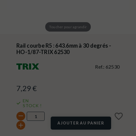
Toucher pour agrandir
Rail courbe R5 : 643.6mm à 30 degrés -
HO-1/87-TRIX 62530
Ref.:
62530
7,29 €
EN
STOCK !
favorite_border
AJOUTER AU PANIER