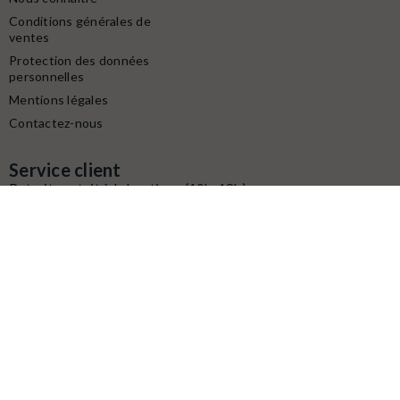
Conditions générales de
ventes
Protection des données
personnelles
Mentions légales
Contactez-nous
Service client
Retrait gratuit à la boutique (10h-18h) :
Avenue du modéliste - 1160 rue de la Bergeresse - 45160
Olivet
Commande / SAV :
02 38 58 29 39
Digitalisation / Réparation :
02 38 58 79 56
Contactez nous du mardi au samedi
de
10h à 12h et de 14h à 18h
Email :
contact@latelierdutrain.com
CONTACTEZ-NOUS