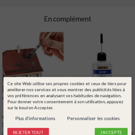
En complément
Ce site Web utilise ses propres cookies et ceux de tiers pour
améliorer nos services et vous montrer des publicités liées à
vos préférences en analysant vos habitudes de navigation.
FALLER
Ref. 170695
FALLER
Ref. 170492
Pour donner votre consentement à son utilisation, appuyez
Set à patiner-FALLER 170695
Colle pour maquette avec bec de
sur le bouton Accepter.
précision-FALLER 170492
En stock !
En stock !
Plus d'informations
Personnaliser les cookies
37,99 €
5,99 €
REJETER TOUT
J'ACCEPTE