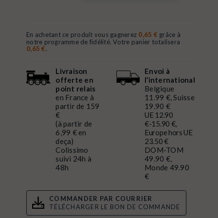
En achetant ce produit vous gagnerez
0,65 €
grâce à
notre programme de fidélité. Votre panier totalisera
0,65 €
.
Livraison
Envoi à
offerte en
l’international
point relais
Belgique
en France à
11.99 €, Suisse
partir de 159
19.90 €
€
UE 12.90
(à partir de
€-15.90 €,
6,99 € en
Europe hors UE
deça)
23.50 €
Colissimo
DOM-TOM
suivi 24h à
49.90 €,
48h
Monde 49.90
€
COMMANDER PAR COURRIER
TÉLÉCHARGER LE BON DE COMMANDE