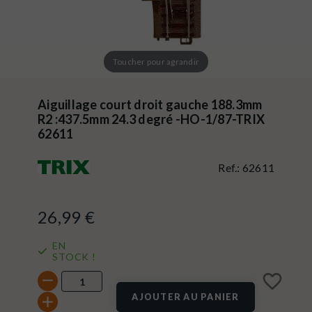
Toucher pour agrandir
Aiguillage court droit gauche 188.3mm
R2 :437.5mm 24.3 degré -HO-1/87-TRIX
62611
Ref.:
62611
26,99 €
EN
STOCK !
favorite_border
AJOUTER AU PANIER