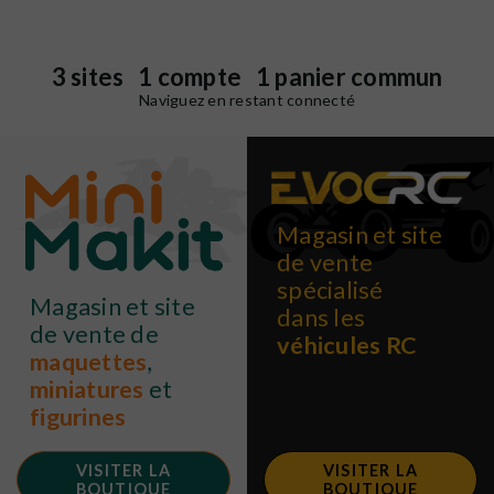
3 sites 1 compte 1 panier commun
Naviguez en restant connecté
Magasin et site
de vente
spécialisé
Magasin et site
dans les
de vente de
véhicules RC
maquettes
,
miniatures
et
figurines
VISITER LA
VISITER LA
BOUTIQUE
BOUTIQUE