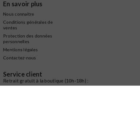
En savoir plus
Nous connaitre
Conditions générales de
ventes
Protection des données
personnelles
Mentions légales
Contactez-nous
Service client
Retrait gratuit à la boutique (10h-18h) :
Avenue du modéliste - 1160 rue de la Bergeresse - 45160
Olivet
Commande / SAV :
02 38 58 29 39
Digitalisation / Réparation :
02 38 58 79 56
Contactez nous du mardi au samedi
de
10h à 12h et de 14h à 18h
Email :
contact@latelierdutrain.com