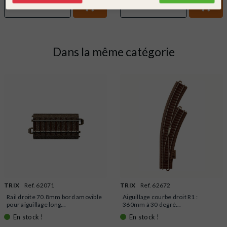
DÉTAIL
DÉTAIL
Dans la même catégorie
TRIX
Ref. 62071
TRIX
Ref. 62672
Rail droite 70.8mm bord amovible
Aiguillage courbe droit R1 :
pour aiguillage long...
360mm à 30 degré...
En stock !
En stock !