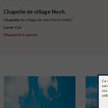
Chapelle de village Noch.
Chapelle
de village de chez
Noch
14687
Laser Cut
Maquette à monter
Ce 
ser
vos
util