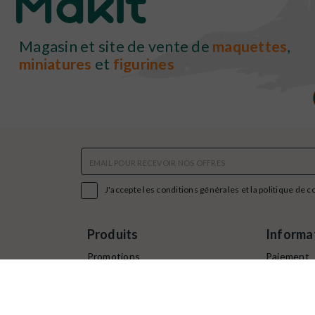
Magasin et site de vente de
maquettes
,
miniatures
et
figurines

J'accepte les conditions générales et la politique de c
Produits
Informa
Promotions
Paiement
Nouveaux produits
Command
Livraison
Points de f