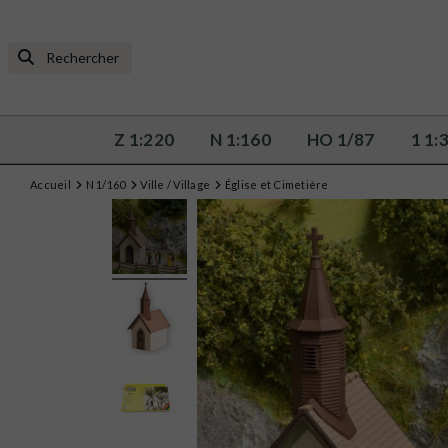
Z 1:220
N 1:160
HO 1/87
1 1:
Accueil
N 1/160
Ville / Village
Église et Cimetière