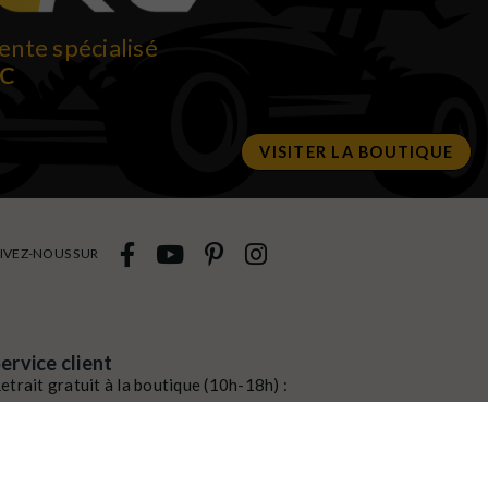
ente spécialisé
RC
VISITER LA BOUTIQUE
IVEZ-NOUS SUR
ervice client
etrait gratuit à la boutique (10h-18h) :
venue du modéliste - 1160 rue de la
ergeresse - 45160 Olivet
ommande / SAV :
02 38 58 29 39