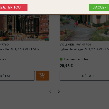
REJETER TOUT
J'ACCEPT
 47760
VOLLMER
Ref. 47704
de ville -N-1/160-VOLLMER
Eglise de village -N-1/160-VOL
icles
Derniers articles
28,95 €
DÉTAIL
DÉTAIL
‹
›