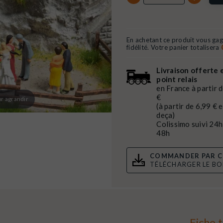
En achetant ce produit vous ga
fidélité. Votre panier totalisera
Livraison offerte 
point relais
en France à partir 
€
r agrandir
(à partir de 6,99 € 
deça)
Colissimo suivi 24h
48h
COMMANDER PAR C
TÉLÉCHARGER LE B
Fiche 