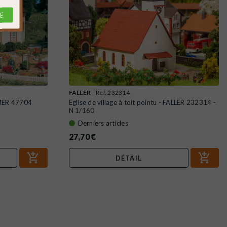
E
FALLER
Ref. 232314
LMER 47704
Église de village à toit pointu - FALLER 232314 -
N 1/160
Derniers articles
27,70 €
DÉTAIL