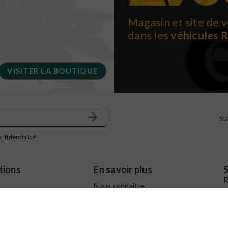
Magasin et site de v
dans les
véhicules 
VISITER LA BOUTIQUE
SU
onfidentialité
tions
En savoir plus
S
R
Nous connaitre
A
e
Conditions générales de
B
ventes
C
Protection des données
idélité