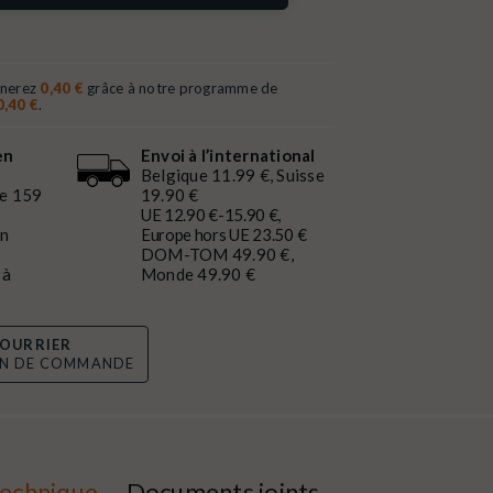
gnerez
0,40 €
grâce à notre programme de
0,40 €
.
en
Envoi à l’international
Belgique 11.99 €, Suisse
de 159
19.90 €
UE 12.90 €-15.90 €,
en
Europe hors UE 23.50 €
DOM-TOM 49.90 €,
 à
Monde 49.90 €
OURRIER
ON DE COMMANDE
technique
Documents joints