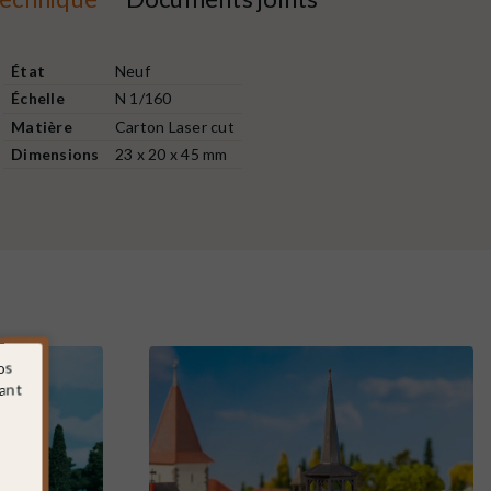
État
Neuf
Échelle
N 1/160
Matière
Carton Laser cut
Dimensions
23 x 20 x 45 mm
os
sant