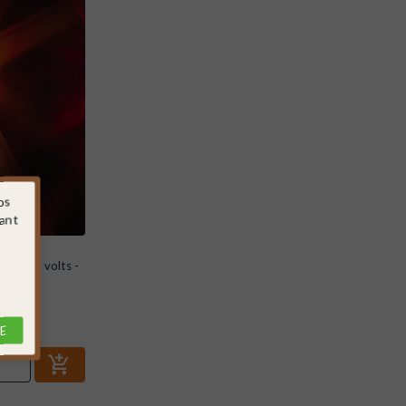
os
sant
 12-16 volts -
E