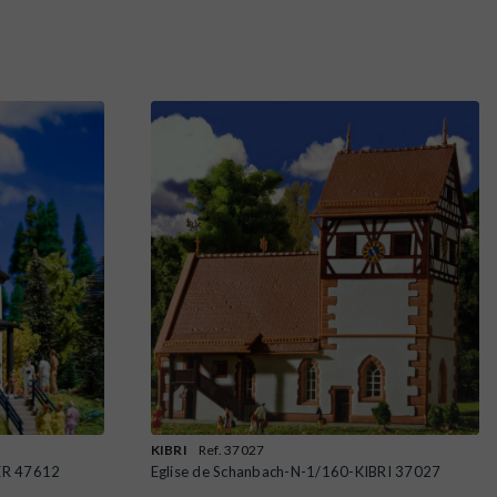
KIBRI
Ref. 37027
ER 47612
Eglise de Schanbach-N-1/160-KIBRI 37027