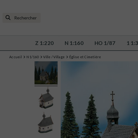
Z 1:220
N 1:160
HO 1/87
1 1:
Accueil
N 1/160
Ville / Village
Église et Cimetière