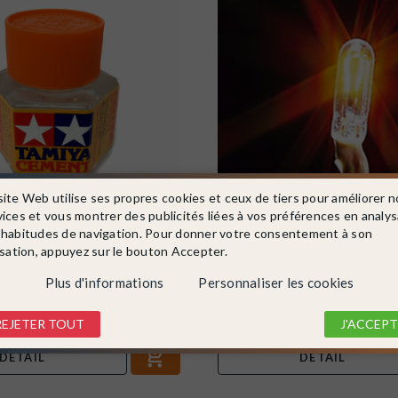
site Web utilise ses propres cookies et ceux de tiers pour améliorer n
vices et vous montrer des publicités liées à vos préférences en analy
 habitudes de navigation. Pour donner votre consentement à son
87012
FALLER
Ref. 180671
isation, appuyez sur le bouton Accepter.
ceau pour maquette plastique
Micro-ampoule précablée blanche
..
N 1/160...
Plus d'informations
Personnaliser les cookies
En stock !
3,90 €
REJETER TOUT
J'ACCEPT
DÉTAIL
DÉTAIL