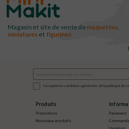
Magasin et site de vente de
maquettes
,
miniatures
et
figurines

J'accepte les conditions générales et la politique de c
Produits
Informa
Promotions
Paiement
Nouveaux produits
Command
Livraison