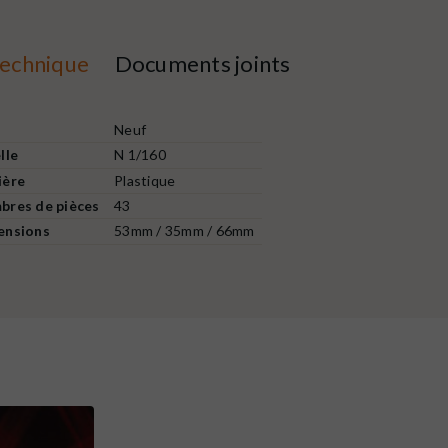
technique
Documents joints
t
Neuf
lle
N 1/160
ière
Plastique
bres de pièces
43
ensions
53mm / 35mm / 66mm