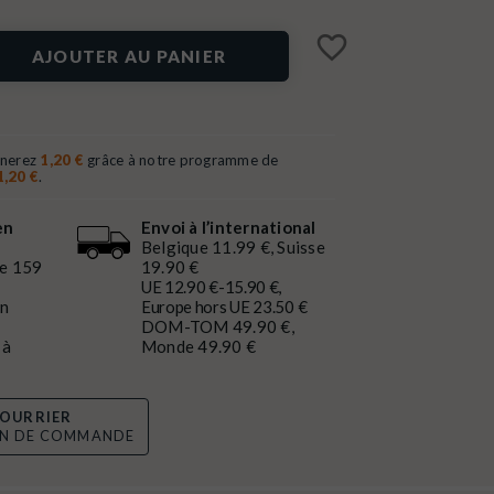
favorite_border
AJOUTER AU PANIER
gnerez
1,20 €
grâce à notre programme de
1,20 €
.
en
Envoi à l’international
Belgique 11.99 €, Suisse
de 159
19.90 €
UE 12.90 €-15.90 €,
en
Europe hors UE 23.50 €
DOM-TOM 49.90 €,
 à
Monde 49.90 €
OURRIER
ON DE COMMANDE