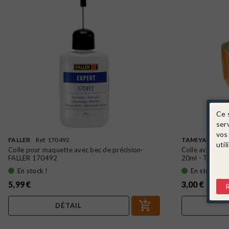
Ce 
ser
vos
FALLER
Ref. 170492
TAMIYA
Ref. 
util
Colle pour maquette avec bec de précision-
Colle avec pin
FALLER 170492
20ml - TAMIYA.
En stock !
En stock !
5,99 €
3,00 €
DÉTAIL