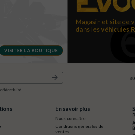
Magasin et site de v
dans les
véhicules 
VISITER LA BOUTIQUE
SU
onfidentialité
tions
En savoir plus
S
R
Nous connaitre
A
e
Conditions générales de
B
ventes