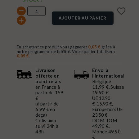
STOCK !
favorite_border
AJOUTER AU PANIER
En achetant ce produit vous gagnerez
0,05 €
grâce à
notre programme de fidélité. Votre panier totalisera
0,05 €
.
Livraison
Envoi à
offerte en
l’international
point relais
Belgique
en France à
11.99 €, Suisse
partir de 159
19.90 €
€
UE 12.90
(à partir de
€-15.90 €,
6,99 € en
Europe hors UE
deça)
23.50 €
Colissimo
DOM-TOM
suivi 24h à
49.90 €,
48h
Monde 49.90
€