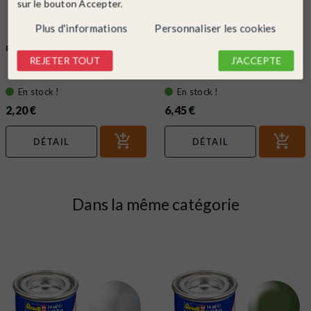
sur le bouton Accepter.
Plus d'informations
Personnaliser les cookies
REVELL
Ref. 32101
REVELL
Ref. 39612
REJETER TOUT
J'ACCEPTE
Vernis brillant, 14ml Email Color -
Diluant Color Mix, 100ml, Email
REVELL 32101
Color - REVELL 39612
En stock !
En stock !
2,20 €
6,45 €
DÉTAIL
DÉTAIL
Dans la même catégorie