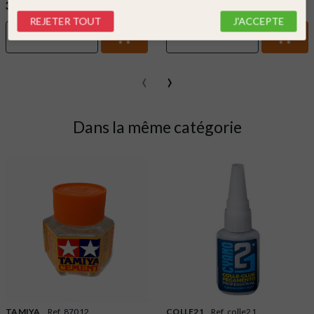
33,90 €
15,30 €
REJETER TOUT
J'ACCEPTE
DÉTAIL
DÉTAIL
‹
›
Dans la même catégorie
TAMIYA
Ref. 87012
COLLE21
Ref. colle21