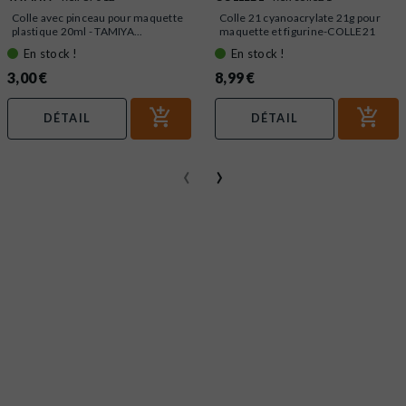
Colle avec pinceau pour maquette
Colle 21 cyanoacrylate 21g pour
plastique 20ml - TAMIYA...
maquette et figurine-COLLE21
En stock !
En stock !
3,00 €
8,99 €
DÉTAIL
DÉTAIL
‹
›