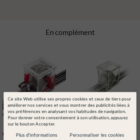
En complément
Ce site Web utilise ses propres cookies et ceux de tiers pour
améliorer nos services et vous montrer des publicités liées à
vos préférences en analysant vos habitudes de navigation.
PROSES
Ref. BSHO02
PROSES
Ref. BSHO01
Pour donner votre consentement à son utilisation, appuyez
Kit de pose de ballast avec essieux
Kit de pose de ballast, épandeur-
sur le bouton Accepter.
de...
HO-1/87-PROSES BS-HO-01
Indisponible
Indisponible
Plus d'informations
Personnaliser les cookies