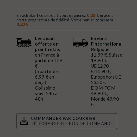
En achetant ce produit vous gagnerez
0,23 €
grâce à
notre programme de fidélité. Votre panier totalisera
0,23 €
.
Livraison
Envoi à
offerte en
l’international
point relais
Belgique
en France à
11.99 €, Suisse
partir de 159
19.90 €
€
UE 12.90
(à partir de
€-15.90 €,
6,99 € en
Europe hors UE
deça)
23.50 €
Colissimo
DOM-TOM
suivi 24h à
49.90 €,
48h
Monde 49.90
€
COMMANDER PAR COURRIER
TÉLÉCHARGER LE BON DE COMMANDE