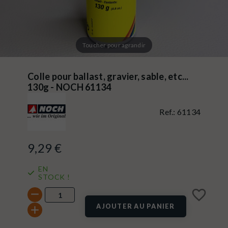
Toucher pour agrandir
Colle pour ballast, gravier, sable, etc...
130g - NOCH 61134
Ref.:
61134
9,29 €
EN
STOCK !
favorite_border
AJOUTER AU PANIER