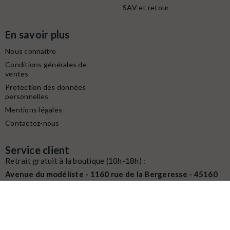
SAV et retour
En savoir plus
Nous connaitre
Conditions générales de
ventes
Protection des données
personnelles
Mentions légales
Contactez-nous
Service client
Retrait gratuit à la boutique (10h-18h) :
Avenue du modéliste - 1160 rue de la Bergeresse - 45160
Olivet
Commande / SAV :
02 38 58 29 39
Digitalisation / Réparation :
02 38 58 79 56
Contactez nous du mardi au samedi