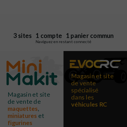
3 sites 1 compte 1 panier commun
Naviguez en restant connecté
Magasin et site
de vente
spécialisé
Magasin et site
dans les
de vente de
véhicules RC
maquettes
,
miniatures
et
figurines