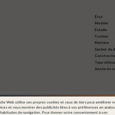
État
Modèle
Échelle
Couleur
Matière
Sachet de d
Constructe
Type véhicu
Année de s
Dans la même catégorie
site Web utilise ses propres cookies et ceux de tiers pour améliorer n
vices et vous montrer des publicités liées à vos préférences en analy
 habitudes de navigation. Pour donner votre consentement à son