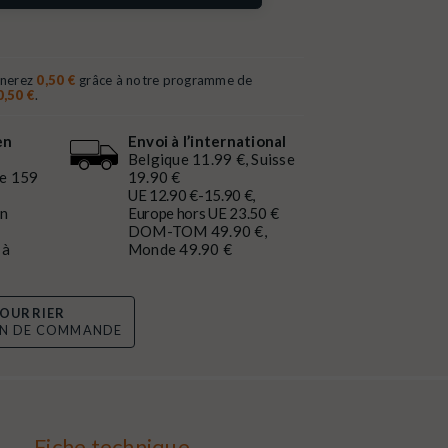
gnerez
0,50 €
grâce à notre programme de
0,50 €
.
en
Envoi à l’international
Belgique 11.99 €, Suisse
de 159
19.90 €
UE 12.90 €-15.90 €,
en
Europe hors UE 23.50 €
DOM-TOM 49.90 €,
 à
Monde 49.90 €
OURRIER
ON DE COMMANDE
Fiche technique