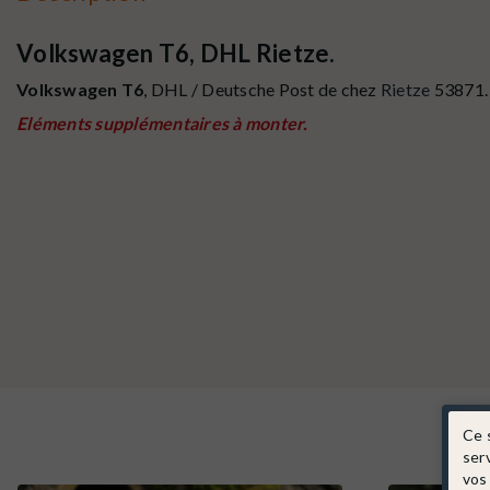
Volkswagen T6, DHL Rietze.
Volkswagen T6
, DHL / Deutsche Post de chez
Rietze
53871.
Eléments supplémentaires à monter.
Ce 
ser
vos