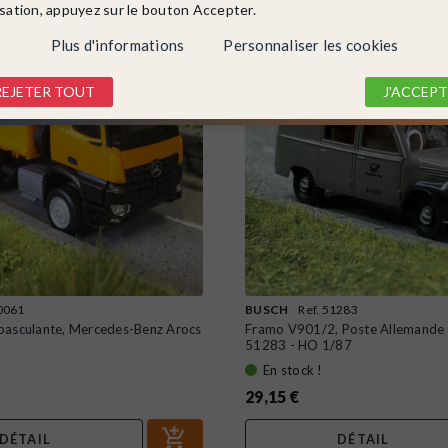
isation, appuyez sur le bouton Accepter.
Plus d'informations
Personnaliser les cookies
REJETER TOUT
J'ACCEPT
20061
BUSCH
Ref. 51283
basculante, Mercedes-Benz Arocs
Framo V901/2, Poste Allemande
51283 - HO 1/87
En stock !
29,15 €
DÉTAIL
DÉTAIL