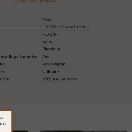
Neuf
T6 DHL / Deutsche Post
HO 1/87
Jaune
Plastique
étaillage à monter
Oui
ur
Volkswagen
le
Utilitaire
ortie
2001 à aujourd'hui
os
sant