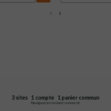
‹
›
3 sites 1 compte 1 panier commun
Naviguez en restant connecté