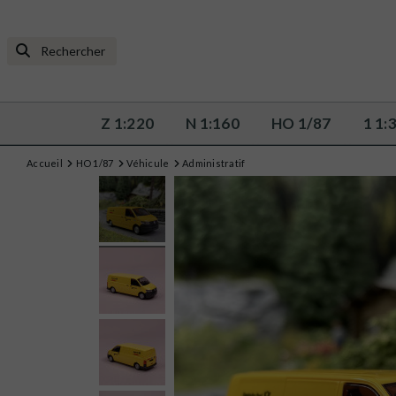
Z 1:220
N 1:160
HO 1/87
1 1:
Accueil
HO 1/87
Véhicule
Administratif