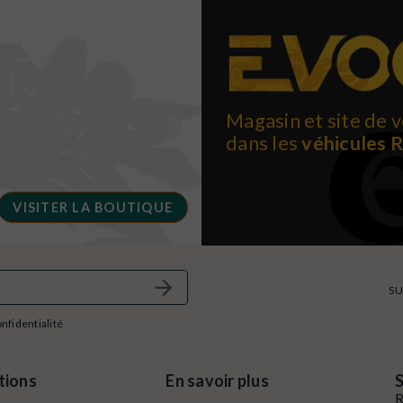
Magasin et site de v
dans les
véhicules 
VISITER LA BOUTIQUE
SU
onfidentialité
tions
En savoir plus
S
R