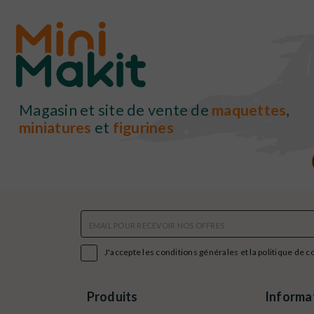
Magasin et site de vente de
maquettes
,
miniatures
et
figurines

J'accepte les conditions générales et la politique de c
Produits
Informa