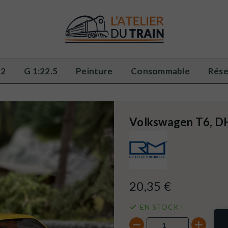
32
G 1:22.5
Peinture
Consommable
Rése
Volkswagen T6, DH
20,35 €
EN STOCK !