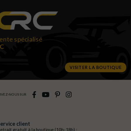
ente spécialisé
RC
VISITER LA BOUTIQUE
IVEZ-NOUS SUR
ervice client
etrait gratuit à la boutique (10h-18h) :