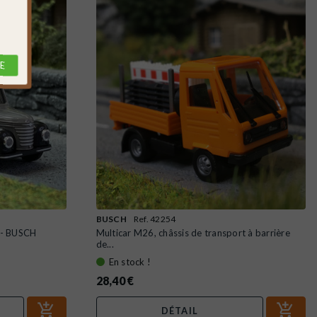
E
BUSCH
Ref. 42254
 - BUSCH
Multicar M26, châssis de transport à barrière
de...
En stock !
28,40 €
DÉTAIL