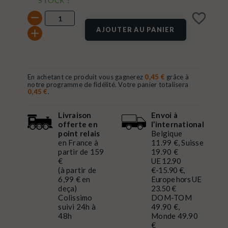
STOCK !
favorite_border
AJOUTER AU PANIER
En achetant ce produit vous gagnerez
0,45 €
grâce à
notre programme de fidélité. Votre panier totalisera
0,45 €
.
Livraison
Envoi à
offerte en
l’international
point relais
Belgique
en France à
11.99 €, Suisse
partir de 159
19.90 €
€
UE 12.90
(à partir de
€-15.90 €,
6,99 € en
Europe hors UE
deça)
23.50 €
Colissimo
DOM-TOM
suivi 24h à
49.90 €,
48h
Monde 49.90
€