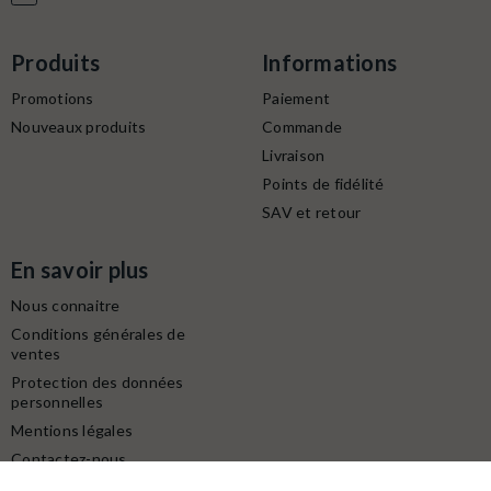
Produits
Informations
Promotions
Paiement
Nouveaux produits
Commande
Livraison
Points de fidélité
SAV et retour
En savoir plus
Nous connaitre
Conditions générales de
ventes
Protection des données
personnelles
Mentions légales
Contactez-nous