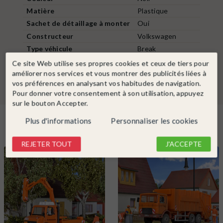
Matière
Plastique
Sachet de détaillage à monter
Oui
Constructeur
Volkswagen
Type véhicule
Break
Année de sortie
2001 à aujourd'hui
Ce site Web utilise ses propres cookies et ceux de tiers pour
améliorer nos services et vous montrer des publicités liées à
vos préférences en analysant vos habitudes de navigation.
Pour donner votre consentement à son utilisation, appuyez
sur le bouton Accepter.
Plus d'informations
Personnaliser les cookies
Dans la même catégorie
REJETER TOUT
J'ACCEPTE