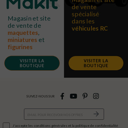
de vente
spécialisé
Magasin et site
dans les
de vente de
véhicules RC
maquettes
,
miniatures
et
figurines
VISITER LA
VISITER LA
BOUTIQUE
BOUTIQUE
SUIVEZ-NOUS SUR

J'accepte les conditions générales et la politique de confidentialité