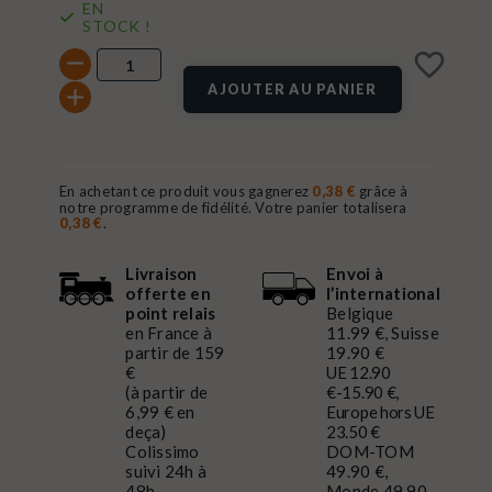
EN
STOCK !
favorite_border
AJOUTER AU PANIER
En achetant ce produit vous gagnerez
0,38 €
grâce à
notre programme de fidélité. Votre panier totalisera
0,38 €
.
Livraison
Envoi à
offerte en
l’international
point relais
Belgique
en France à
11.99 €, Suisse
partir de 159
19.90 €
€
UE 12.90
(à partir de
€-15.90 €,
6,99 € en
Europe hors UE
deça)
23.50 €
Colissimo
DOM-TOM
suivi 24h à
49.90 €,
48h
Monde 49.90