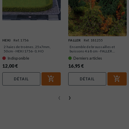
HEKI
Ref. 1756
FALLER
Ref. 181255
2 haies de troènes, 25x7mm,
Ensemble de broussailles et
50cm - HEKI 1756- 0, HO
buissons 4 à 8 cm - FALLER...
Indisponible
Derniers articles
12,00 €
16,95 €
DÉTAIL
DÉTAIL
‹
›