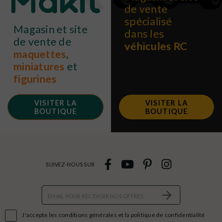
de vente
spécialisé
Magasin et site
dans les
de vente de
véhicules RC
maquettes
,
miniatures
et
figurines
VISITER LA
VISITER LA
BOUTIQUE
BOUTIQUE
SUIVEZ-NOUS SUR

J'accepte les conditions générales et la politique de confidentialité