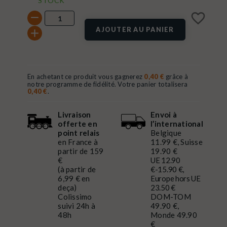
STOCK
favorite_border
AJOUTER AU PANIER
En achetant ce produit vous gagnerez
0,40 €
grâce à
notre programme de fidélité. Votre panier totalisera
0,40 €
.
Livraison
Envoi à
offerte en
l’international
point relais
Belgique
en France à
11.99 €, Suisse
partir de 159
19.90 €
€
UE 12.90
(à partir de
€-15.90 €,
6,99 € en
Europe hors UE
deça)
23.50 €
Colissimo
DOM-TOM
suivi 24h à
49.90 €,
48h
Monde 49.90
€