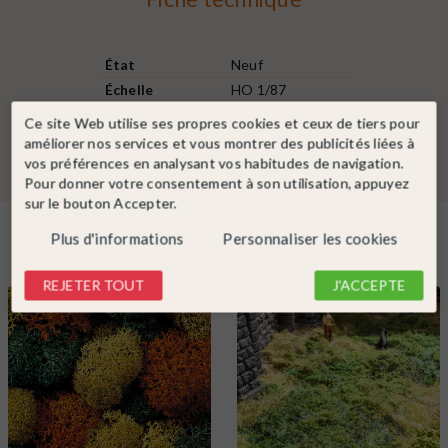
État
Neuf
Échelle
HO 1/87
Hauteur d'arbre
Inférieur à 6.5 cm
Ce site Web utilise ses propres cookies et ceux de tiers pour
améliorer nos services et vous montrer des publicités liées à
vos préférences en analysant vos habitudes de navigation.
Pour donner votre consentement à son utilisation, appuyez
sur le bouton Accepter.
Dans la même catégorie
Plus d'informations
Personnaliser les cookies
REJETER TOUT
J'ACCEPTE