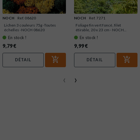
NOCH
Ref. 08620
NOCH
Ref. 7271
Lichen 3 couleurs 75g -Toutes
Foliage fin vert foncé, filet
échelles -NOCH 08620
étirable, 20 x 23 cm - NOCH...
En stock !
En stock !
9,79 €
9,99 €
DÉTAIL
DÉTAIL
‹
›