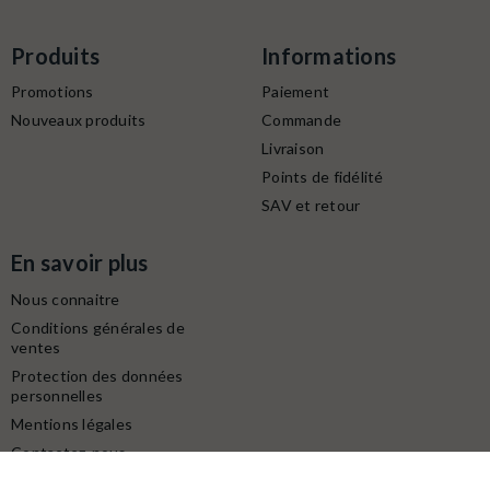
Produits
Informations
Promotions
Paiement
Nouveaux produits
Commande
Livraison
Points de fidélité
SAV et retour
En savoir plus
Nous connaitre
Conditions générales de
ventes
Protection des données
personnelles
Mentions légales
Contactez-nous