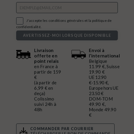

J'accepte les conditions générales et la politique de
confidentialité.
AVERTISSEZ-MOI LORSQUE DISPONIBLE
Livraison
Envoi à
offerte en
l’international
point relais
Belgique
en France à
11.99 €, Suisse
partir de 159
19.90 €
€
UE 12.90
(à partir de
€-15.90 €,
6,99 € en
Europe hors UE
deça)
23.50 €
Colissimo
DOM-TOM
suivi 24h à
49.90 €,
48h
Monde 49.90
€
COMMANDER PAR COURRIER
TÉLÉCHARGER LE BON DE COMMANDE