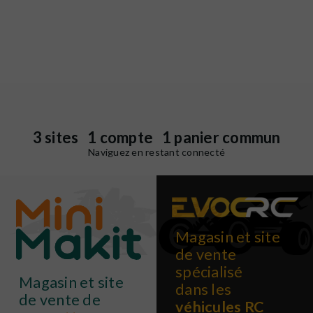
3 sites 1 compte 1 panier commun
Naviguez en restant connecté
Magasin et site
de vente
spécialisé
Magasin et site
dans les
de vente de
véhicules RC