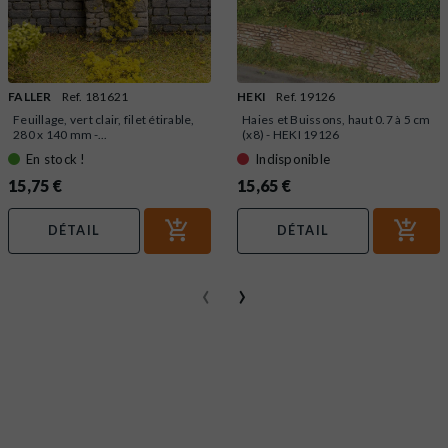
FALLER
Ref. 181621
HEKI
Ref. 19126
Feuillage, vert clair, filet étirable,
Haies et Buissons, haut 0.7 à 5 cm
280 x 140 mm -...
(x8) - HEKI 19126
En stock !
Indisponible
15,75 €
15,65 €
DÉTAIL
DÉTAIL
‹
›