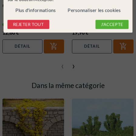
FALLER
Ref. 180501
FALLER
Ref. 170497
Plus d'informations
Personnaliser les cookies
Colle pour flocage-HO-1/87-
Colle expert à pulvériser élastique
FALLER 180501
et incolore 400ml -...
REJETER TOUT
J'ACCEPTE
Dernier article
En stock !
12,60 €
19,90 €
DÉTAIL
DÉTAIL
‹
›
Dans la même catégorie