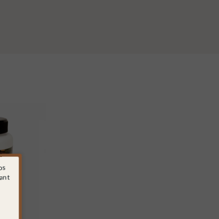
os
sant