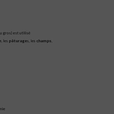
u gros) est utilisé
e
, les
pâturage
s, les
champs
,
mie