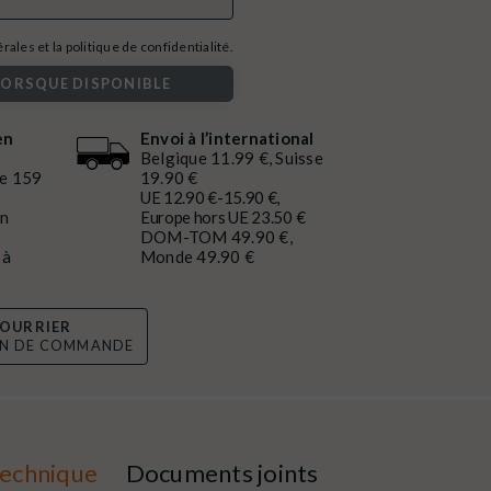
ales et la politique de confidentialité.
LORSQUE DISPONIBLE
en
Envoi à l’international
Belgique 11.99 €, Suisse
de 159
19.90 €
UE 12.90 €-15.90 €,
en
Europe hors UE 23.50 €
DOM-TOM 49.90 €,
 à
Monde 49.90 €
OURRIER
ON DE COMMANDE
technique
Documents joints