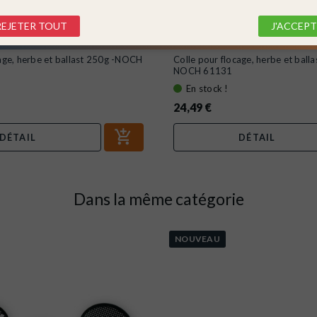
REJETER TOUT
J'ACCEPT
130
NOCH
Ref. 61131
cage, herbe et ballast 250g -NOCH
Colle pour flocage, herbe et balla
NOCH 61131
En stock !
24,49 €
DÉTAIL
DÉTAIL
Dans la même catégorie
NOUVEAU