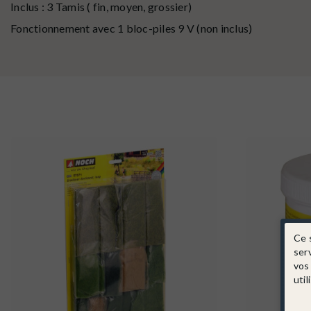
Inclus : 3 Tamis ( fin, moyen, grossier)
Fonctionnement avec 1 bloc-piles 9 V (non inclus)
Ce 
ser
vos
util