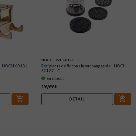
NOCH
Ref. 60127
0 - NOCH 60131
Récipients de flocons interchangeable - NOCH
60127 - G...
En stock !
19,99 €
DÉTAIL