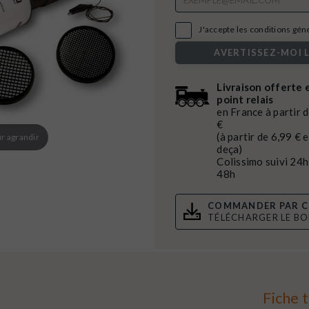

J'accepte les conditions génér
AVERTISSEZ-MOI 
Livraison offerte 
point relais
en France à partir 
€
(à partir de 6,99 € 
r agrandir
deça)
Colissimo suivi 24h
48h
COMMANDER PAR C
TÉLÉCHARGER LE B
Fiche 