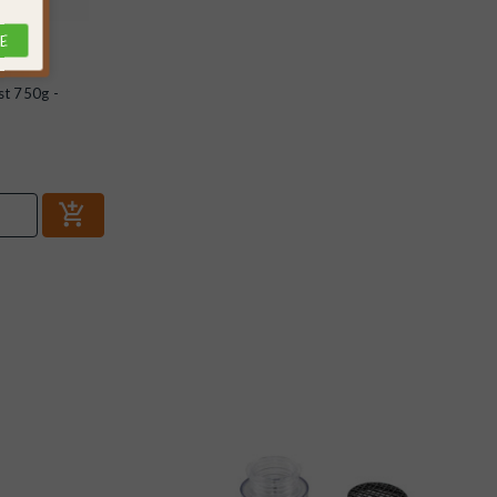
E
st 750g -