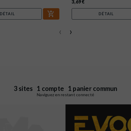
3,69 €
DÉTAIL
DÉTAIL
‹
›
3 sites 1 compte 1 panier commun
Naviguez en restant connecté