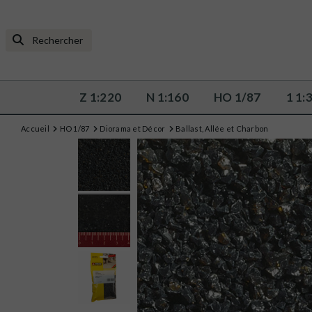
Z 1:220
N 1:160
HO 1/87
1 1:
Accueil
HO 1/87
Diorama et Décor
Ballast, Allée et Charbon