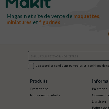
Magasin et site de vente de
maquettes
,
miniatures
et
figurines

J'accepte les conditions générales et la politique de c
Produits
Informa
Promotions
Paiement
Nouveaux produits
Command
Livraison
Points de f