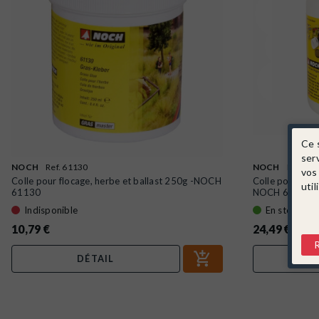
Ce 
ser
NOCH
Ref. 61130
NOCH
Ref. 61
vos
Colle pour flocage, herbe et ballast 250g -NOCH
Colle pour floc
util
61130
NOCH 61131
Indisponible
En stock !
10,79 €
24,49 €
DÉTAIL