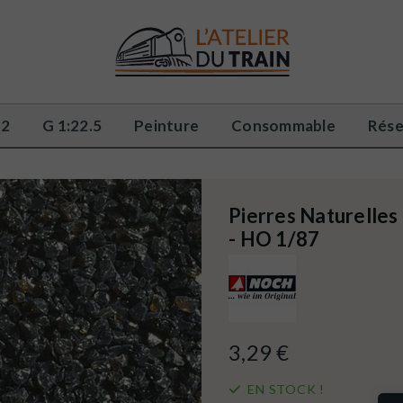
32
G 1:22.5
Peinture
Consommable
Rése
Pierres Naturelle
- HO 1/87
3,29 €
EN STOCK !