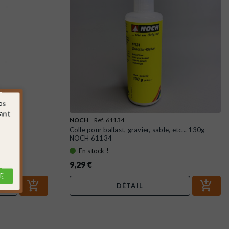
os
sant
NOCH
Ref. 61134
H 61133
Colle pour ballast, gravier, sable, etc... 130g -
NOCH 61134
En stock !
9,29 €
E
DÉTAIL