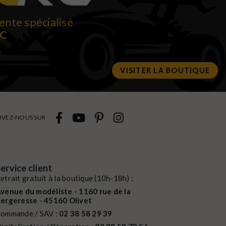
ente spécialisé
RC
VISITER LA BOUTIQUE
IVEZ-NOUS SUR
ervice client
etrait gratuit à la boutique (10h-18h) :
venue du modéliste - 1160 rue de la
ergeresse - 45160 Olivet
ommande / SAV :
02 38 58 29 39