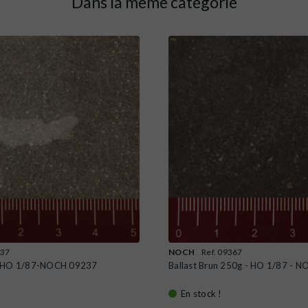
Dans la même catégorie
237
NOCH
Ref. 09367
g-HO 1/87-NOCH 09237
Ballast Brun 250g - HO 1/87 - 
En stock !