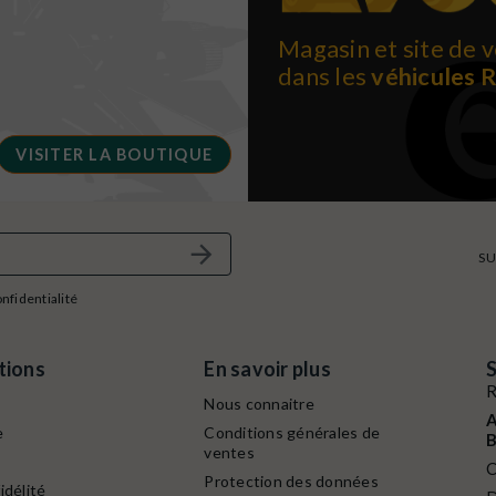
Magasin et site de v
dans les
véhicules 
VISITER LA BOUTIQUE
SU
onfidentialité
tions
En savoir plus
S
R
Nous connaitre
A
e
Conditions générales de
B
ventes
C
Protection des données
idélité