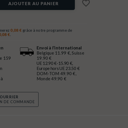
favorite_border
AJOUTER AU PANIER
gnerez
0,08 €
grâce à notre programme de
0,08 €
.
en
Envoi à l’international
Belgique 11.99 €, Suisse
de 159
19.90 €
UE 12.90 €-15.90 €,
en
Europe hors UE 23.50 €
DOM-TOM 49.90 €,
 à
Monde 49.90 €
OURRIER
ON DE COMMANDE