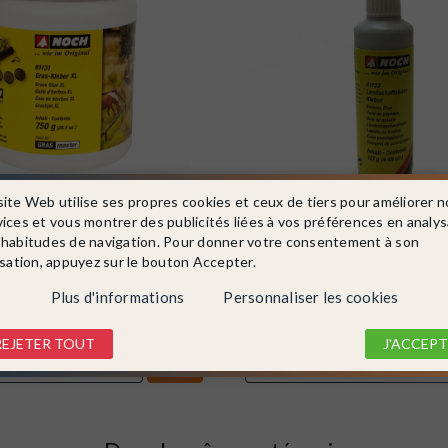
site Web utilise ses propres cookies et ceux de tiers pour améliorer n
vices et vous montrer des publicités liées à vos préférences en analy
131
NOCH
Ref. 61133
 habitudes de navigation. Pour donner votre consentement à son
age, herbe et ballast 750g -
Colle pour paysages 127g-NOC
isation, appuyez sur le bouton Accepter.
En stock !
Plus d'informations
Personnaliser les cookies
10,99 €
REJETER TOUT
J'ACCEPT
DÉTAIL
DÉTAIL